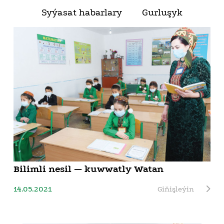
Syýasat habarlary
Gurluşyk
Bilimli nesil — kuwwatly Watan
14.05.2021
Giňişleýin