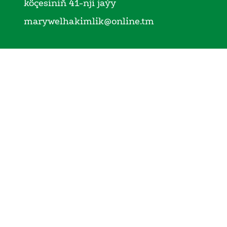
köçesiniň 41-nji jaýy
marywelhakimlik@online.tm