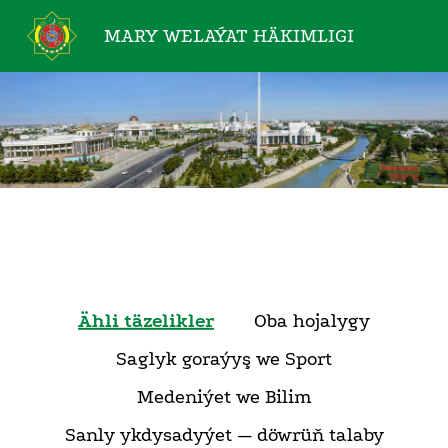
MARY WELAÝAT
HÄKIMLIGI
Ähli täzelikler
Oba hojalygy
Saglyk goraýyş we Sport
Medeniýet we Bilim
Sanly ykdysadyýet — döwrüň talaby