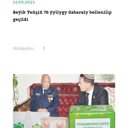
11.05.2021
Beýik Ýeňşiň 76 ýyllygy dabaraly bellenilip
geçildi
Giňişleýin