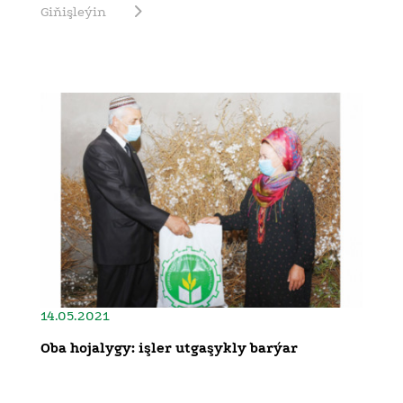
Giňişleýin
14.05.2021
Oba hojalygy: işler utgaşykly barýar