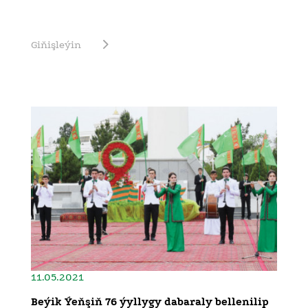
Giňişleýin
11.05.2021
Beýik Ýeňşiň 76 ýyllygy dabaraly bellenilip