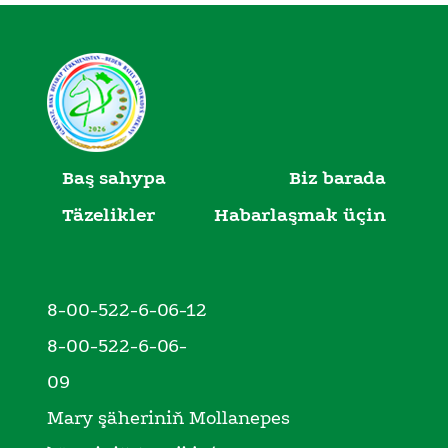
Baş sahypa
Biz barada
Täzelikler
Habarlaşmak üçin
8-00-522-6-06-12
8-00-522-6-06-
09
Mary şäheriniň Mollanepes