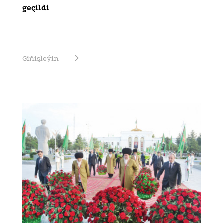
geçildi
Giňişleýin