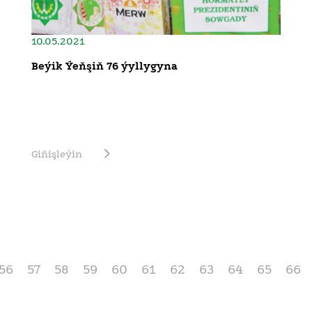
10.05.2021
Beýik Ýeňşiň 76 ýyllygyna
Giňişleýin
56
57
58
59
60
61
62
63
64
65
66