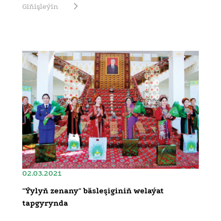
Giňişleýin
02.03.2021
"Ýylyň zenany" bäsleşiginiň welaýat
tapgyrynda