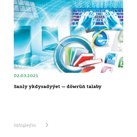
02.03.2021
Sanly ykdysadyýet — döwrüň talaby
Giňişleýin