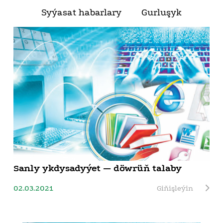
Syýasat habarlary
Gurluşyk
Sanly ykdysadyýet — döwrüň talaby
02.03.2021
Giňişleýin