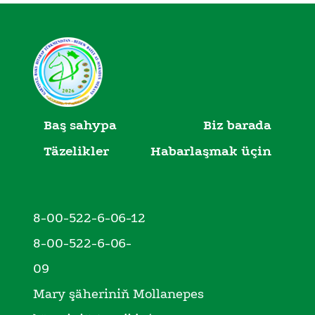
Baş sahypa
Biz barada
Täzelikler
Habarlaşmak üçin
8-00-522-6-06-12
8-00-522-6-06-
09
Mary şäheriniň Mollanepes