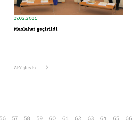
27.02.2021
Maslahat geçirildi
Giňişleýin
56
57
58
59
60
61
62
63
64
65
66