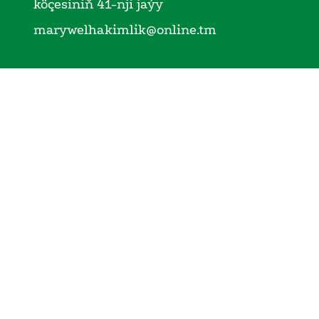
köçesiniň 41-nji jaýy
marywelhakimlik@online.tm