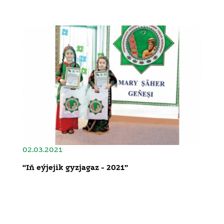
02.03.2021
“Iň eýjejik gyzjagaz - 2021”