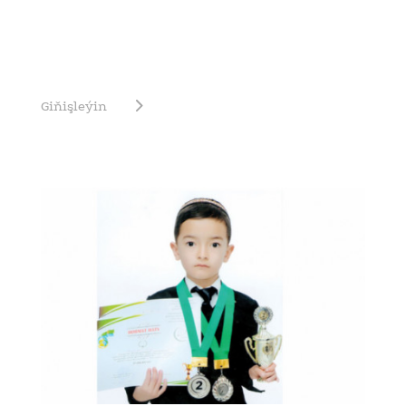
Giňişleýin