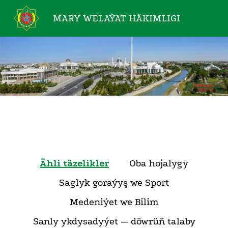
MARY WELAÝAT
HÄKIMLIGI
Ähli täzelikler
Oba hojalygy
Saglyk goraýyş we Sport
Medeniýet we Bilim
Sanly ykdysadyýet — döwrüň talaby