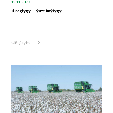
19.11.2021
Il saglygy — ýurt baýlygy
Giňişleýin