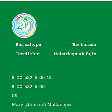
Baş sahypa
Biz barada
Täzelikler
Habarlaşmak üçin
8-00-522-6-06-12
8-00-522-6-06-
09
Mary şäheriniň Mollanepes