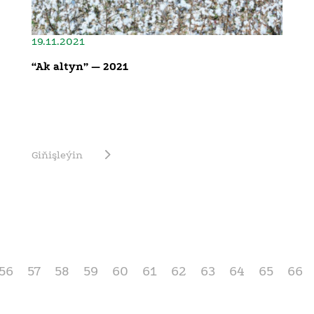
19.11.2021
“Ak altyn” — 2021
Giňişleýin
56
57
58
59
60
61
62
63
64
65
66