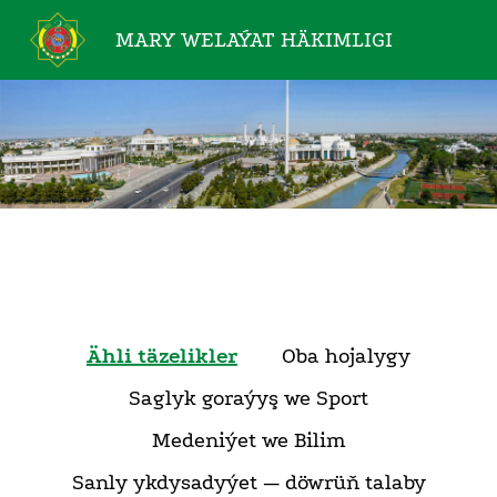
MARY WELAÝAT
HÄKIMLIGI
Ähli täzelikler
Oba hojalygy
Saglyk goraýyş we Sport
Medeniýet we Bilim
Sanly ykdysadyýet — döwrüň talaby