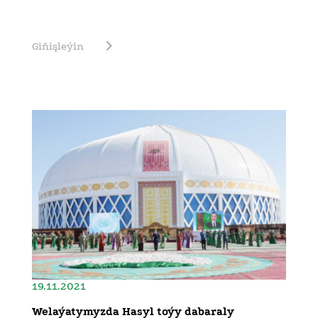
Giňişleýin
19.11.2021
Welaýatymyzda Hasyl toýy dabaraly