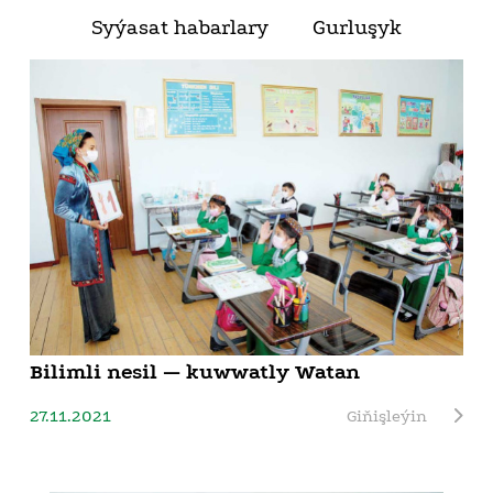
Syýasat habarlary
Gurluşyk
Bilimli nesil — kuwwatly Watan
27.11.2021
Giňişleýin