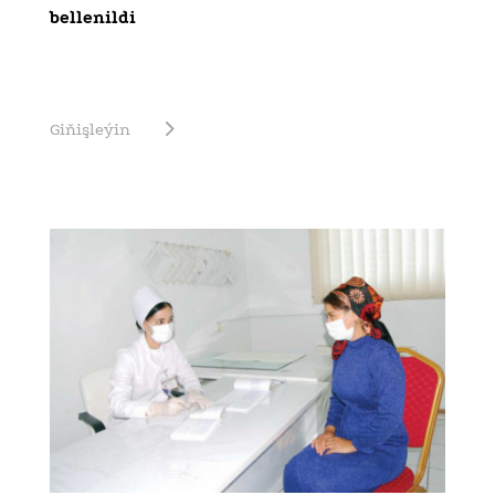
bellenildi
Giňişleýin