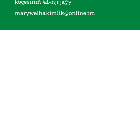
köçesiniň 41-nji jaýy
marywelhakimlik@online.tm