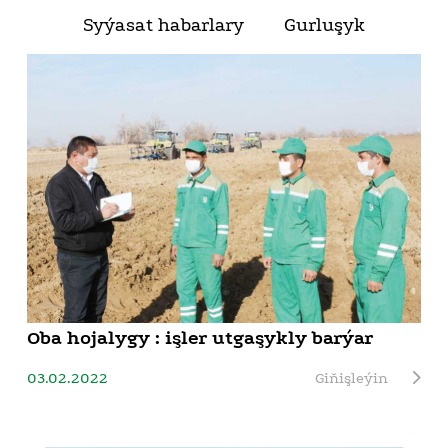
Syýasat habarlary
Gurluşyk
Oba hojalygy : işler utgaşykly barýar
03.02.2022
Giňişleýin