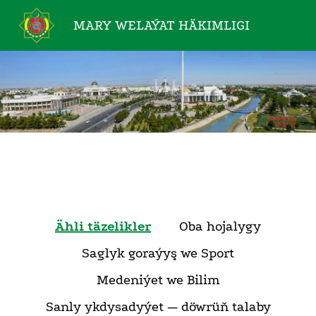
MARY WELAÝAT
HÄKIMLIGI
Ähli täzelikler
Oba hojalygy
Saglyk goraýyş we Sport
Medeniýet we Bilim
Sanly ykdysadyýet — döwrüň talaby