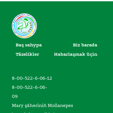
Baş sahypa
Biz barada
Täzelikler
Habarlaşmak üçin
8-00-522-6-06-12
8-00-522-6-06-
09
Mary şäheriniň Mollanepes