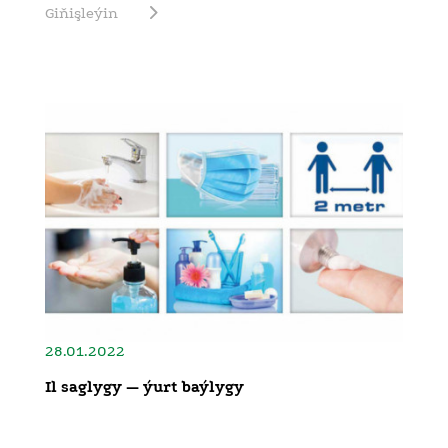
Giňişleýin
28.01.2022
Il saglygy — ýurt baýlygy