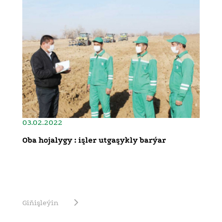
03.02.2022
Oba hojalygy : işler utgaşykly barýar
Giňişleýin