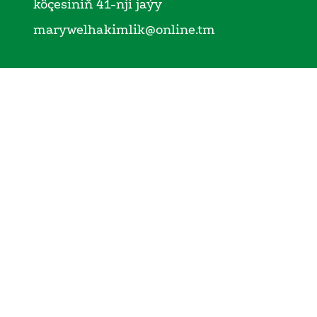
köçesiniň 41-nji jaýy
marywelhakimlik@online.tm