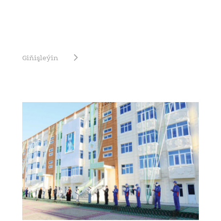
Giňişleýin