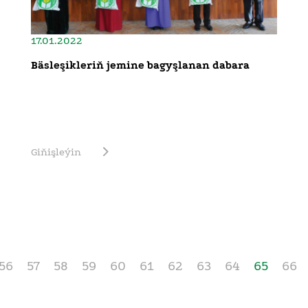
17.01.2022
Bäsleşikleriň jemine bagyşlanan dabara
Giňişleýin
56
57
58
59
60
61
62
63
64
65
66