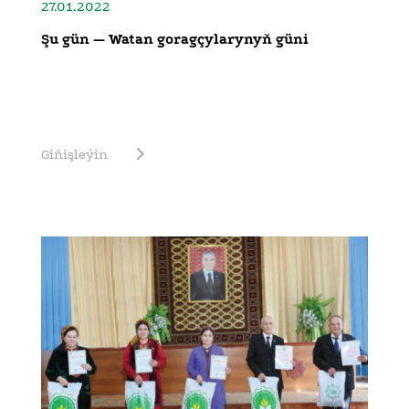
27.01.2022
Şu gün — Watan goragçylarynyň güni
Giňişleýin