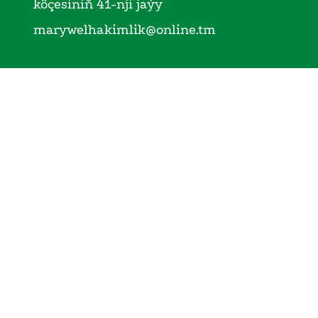
köçesiniň 41-nji jaýy
marywelhakimlik@online.tm