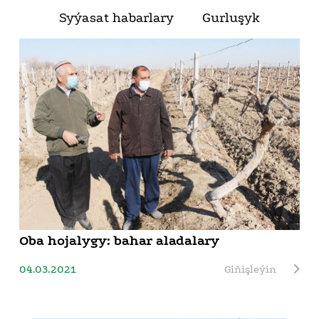
Syýasat habarlary
Gurluşyk
Oba hojalygy: bahar aladalary
04.03.2021
Giňişleýin