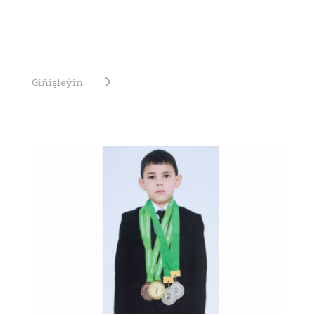
Giňişleýin