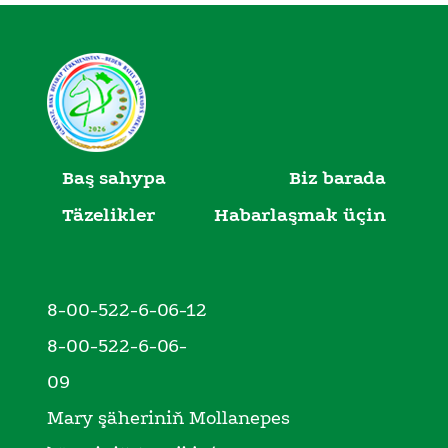
Baş sahypa
Biz barada
Täzelikler
Habarlaşmak üçin
8-00-522-6-06-12
8-00-522-6-06-
09
Mary şäheriniň Mollanepes