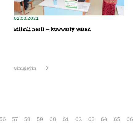
02.03.2021
Bilimli nesil — kuwwatly Watan
Giňişleýin
56
57
58
59
60
61
62
63
64
65
66