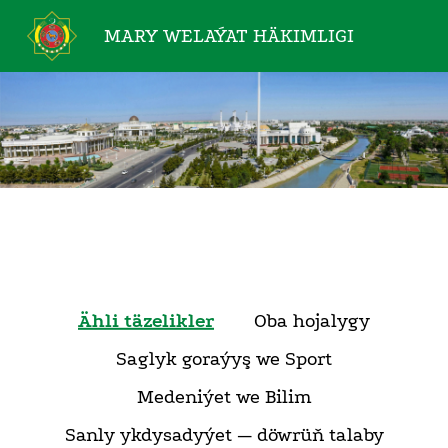
MARY WELAÝAT
HÄKIMLIGI
Ähli täzelikler
Oba hojalygy
Saglyk goraýyş we Sport
Medeniýet we Bilim
Sanly ykdysadyýet — döwrüň talaby