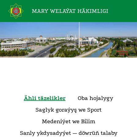
MARY WELAÝAT
HÄKIMLIGI
Ähli täzelikler
Oba hojalygy
Saglyk goraýyş we Sport
Medeniýet we Bilim
Sanly ykdysadyýet — döwrüň talaby