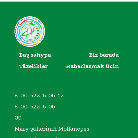
Baş sahypa
Biz barada
Täzelikler
Habarlaşmak üçin
8-00-522-6-06-12
8-00-522-6-06-
09
Mary şäheriniň Mollanepes