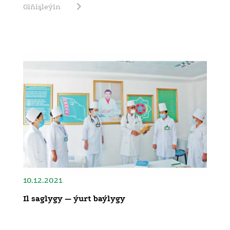
Giňişleýin
10.12.2021
Il saglygy — ýurt baýlygy