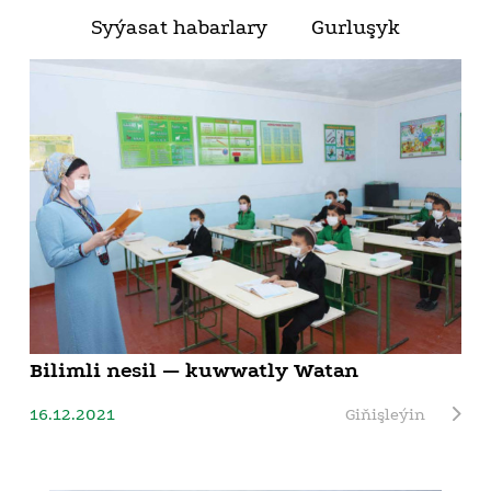
Syýasat habarlary
Gurluşyk
Bilimli nesil — kuwwatly Watan
16.12.2021
Giňişleýin