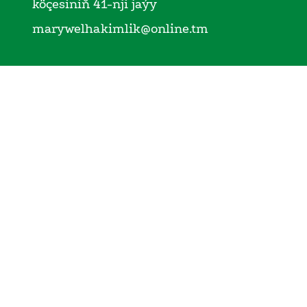
köçesiniň 41-nji jaýy
marywelhakimlik@online.tm