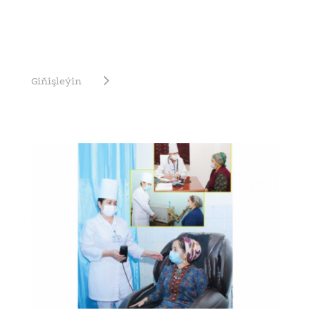
Giňişleýin