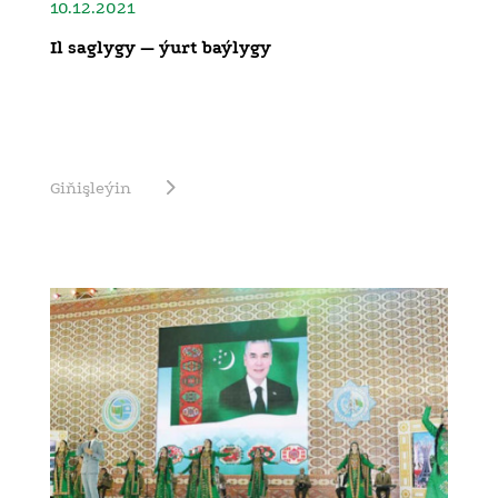
10.12.2021
Il saglygy — ýurt baýlygy
Giňişleýin