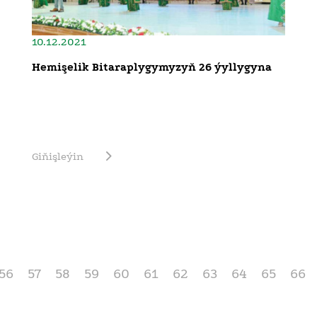
10.12.2021
Hemişelik Bitaraplygymyzyň 26 ýyllygyna
Giňişleýin
56
57
58
59
60
61
62
63
64
65
66