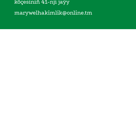
köçesiniň 41-nji jaýy
marywelhakimlik@online.tm