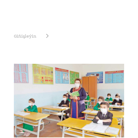
Giňişleýin