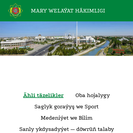
MARY WELAÝAT
HÄKIMLIGI
Ähli täzelikler
Oba hojalygy
Saglyk goraýyş we Sport
Medeniýet we Bilim
Sanly ykdysadyýet — döwrüň talaby