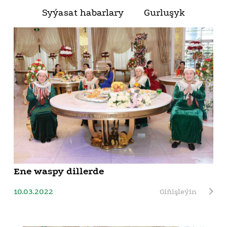
Syýasat habarlary
Gurluşyk
Ene waspy dillerde
10.03.2022
Giňişleýin