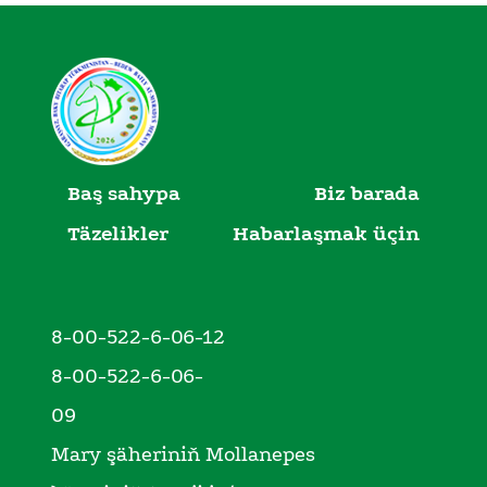
Baş sahypa
Biz barada
Täzelikler
Habarlaşmak üçin
8-00-522-6-06-12
8-00-522-6-06-
09
Mary şäheriniň Mollanepes