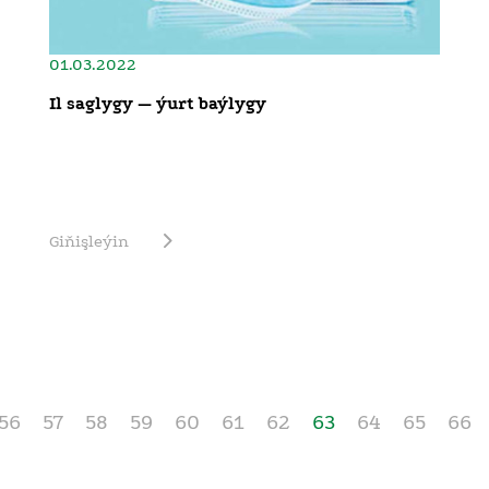
01.03.2022
Il saglygy — ýurt baýlygy
Giňişleýin
56
57
58
59
60
61
62
63
64
65
66