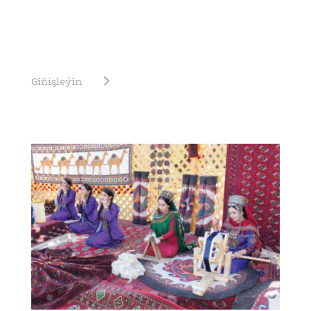
Giňişleýin