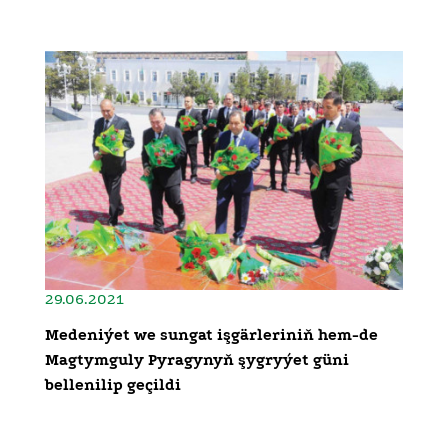
29.06.2021
Medeniýet we sungat işgärleriniň hem-de
Magtymguly Pyragynyň şygryýet güni
bellenilip geçildi