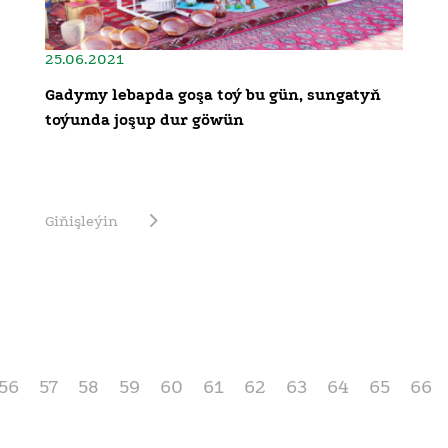
25.06.2021
Gadymy lebapda goşa toý bu gün, sungatyň
toýunda joşup dur göwün
Giňişleýin
56
57
58
59
60
61
62
63
64
65
66