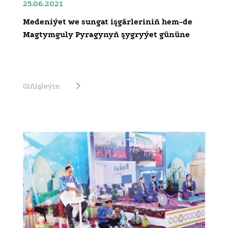
25.06.2021
Medeniýet we sungat işgärleriniň hem-de
Magtymguly Pyragynyň şygryýet gününe
Giňişleýin