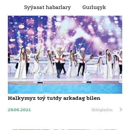
Syýasat habarlary
Gurluşyk
Halkymyz toý tutdy arkadag bilen
29.06.2021
Giňişleýin