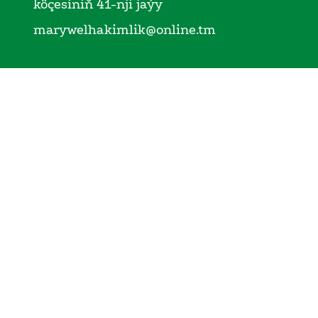
köçesiniň 41-nji jaýy
marywelhakimlik@online.tm