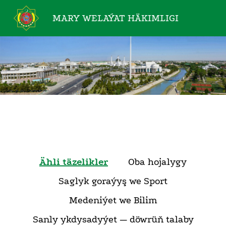
MARY WELAÝAT
HÄKIMLIGI
Ähli täzelikler
Oba hojalygy
Saglyk goraýyş we Sport
Medeniýet we Bilim
Sanly ykdysadyýet — döwrüň talaby