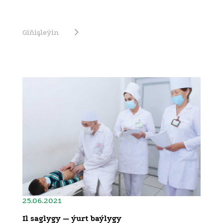
Giňişleýin
25.06.2021
Il saglygy — ýurt baýlygy