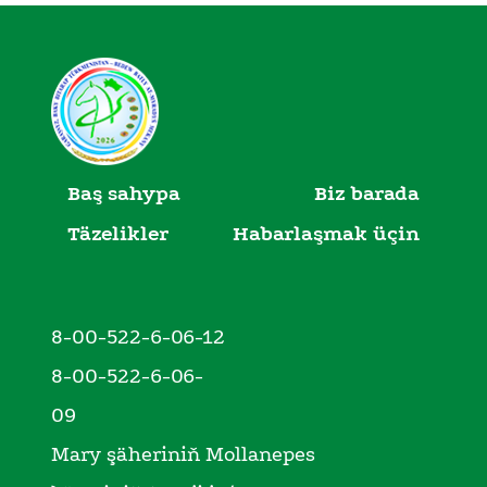
Baş sahypa
Biz barada
Täzelikler
Habarlaşmak üçin
8-00-522-6-06-12
8-00-522-6-06-
09
Mary şäheriniň Mollanepes