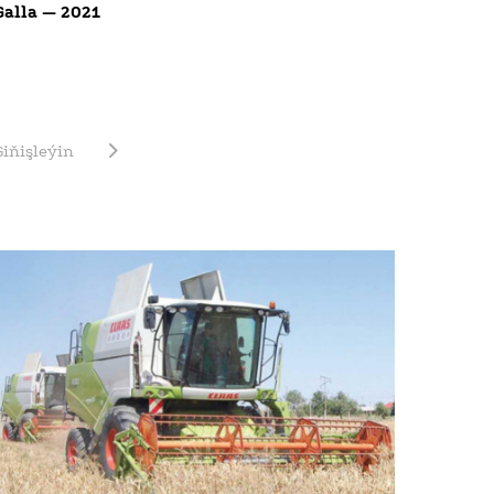
Galla — 2021
Giňişleýin