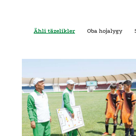
Ähli täzelikler
Oba hojalygy