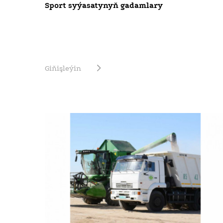
Sport syýasatynyň gadamlary
Giňişleýin