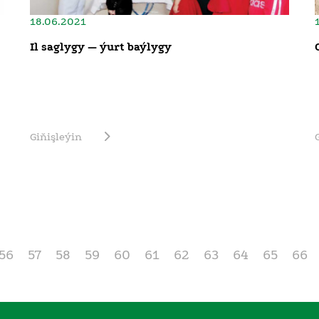
18.06.2021
Il saglygy — ýurt baýlygy
Giňişleýin
56
57
58
59
60
61
62
63
64
65
66