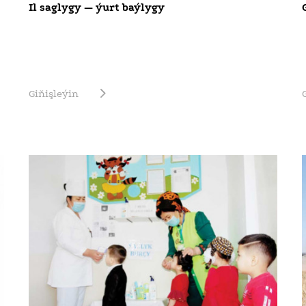
Il saglygy — ýurt baýlygy
Giňişleýin