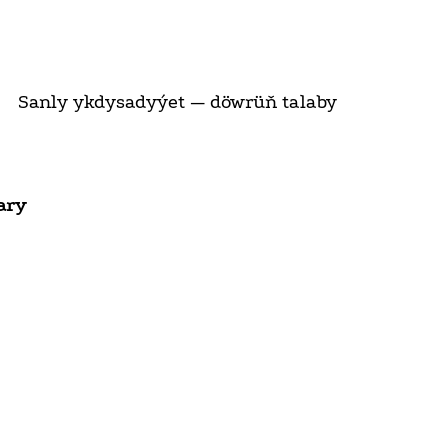
Sanly ykdysadyýet — döwrüň talaby
ary