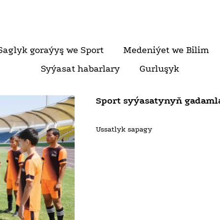
Saglyk goraýyş we Sport
Medeniýet we Bilim
Syýasat habarlary
Gurluşyk
Sport syýasatynyň gadaml
Ussatlyk sapagy