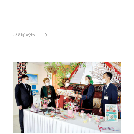
Giňişleýin