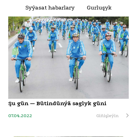
Syýasat habarlary
Gurluşyk
Şu gün — Bütindünýä saglyk güni
07.04.2022
Giňişleýin