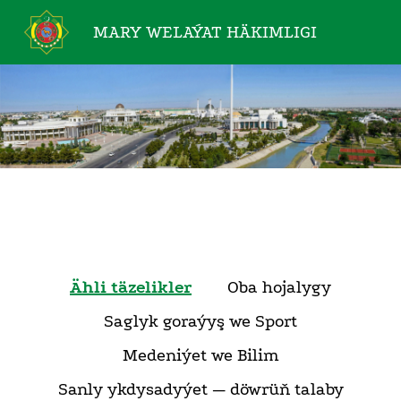
MARY WELAÝAT
HÄKIMLIGI
Ähli täzelikler
Oba hojalygy
Saglyk goraýyş we Sport
Medeniýet we Bilim
Sanly ykdysadyýet — döwrüň talaby