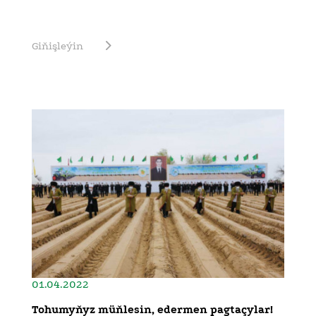
Giňişleýin
01.04.2022
Tohumyňyz müňlesin, edermen pagtaçylar!