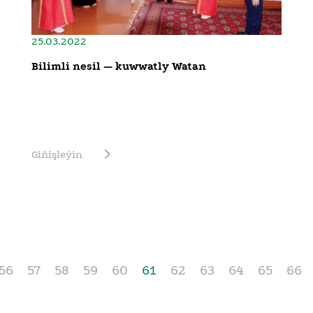
25.03.2022
Bilimli nesil — kuwwatly Watan
Giňişleýin
56
57
58
59
60
61
62
63
64
65
66