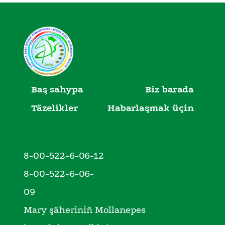
Baş sahypa
Biz barada
Täzelikler
Habarlaşmak üçin
8-00-522-6-06-12
8-00-522-6-06-
09
Mary şäheriniň Mollanepes