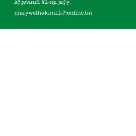
köçesiniň 41-nji jaýy
marywelhakimlik@online.tm