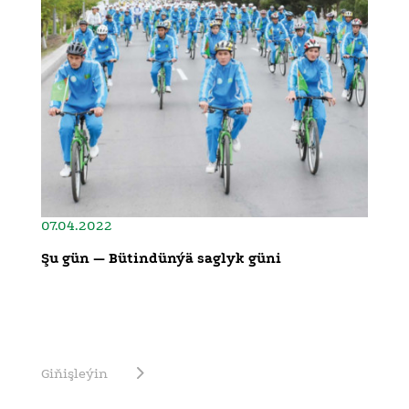
07.04.2022
Şu gün — Bütindünýä saglyk güni
Giňişleýin