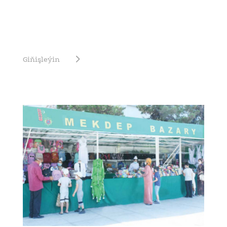
Giňişleýin