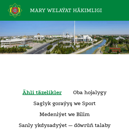
MARY WELAÝAT
HÄKIMLIGI
Ähli täzelikler
Oba hojalygy
Saglyk goraýyş we Sport
Medeniýet we Bilim
Sanly ykdysadyýet — döwrüň talaby