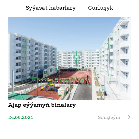
Syýasat habarlary
Gurluşyk
Ajap eýýamyň binalary
24.08.2021
Giňişleýin