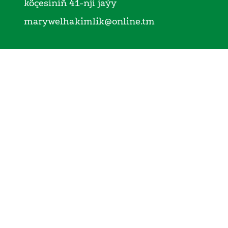
köçesiniň 41-nji jaýy
marywelhakimlik@online.tm