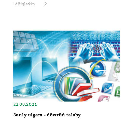
Giňişleýin
21.08.2021
Sanly ulgam - döwrüň talaby