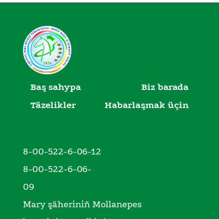
Baş sahypa
Biz barada
Täzelikler
Habarlaşmak üçin
8-00-522-6-06-12
8-00-522-6-06-
09
Mary şäheriniň Mollanepes