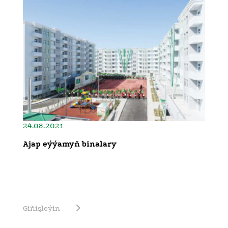
24.08.2021
Ajap eýýamyň binalary
Giňişleýin