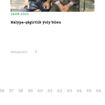
19.08.2021
Halypa-şägirtlik ýoly bilen
Giňişleýin
56
57
58
59
60
61
62
63
64
65
66