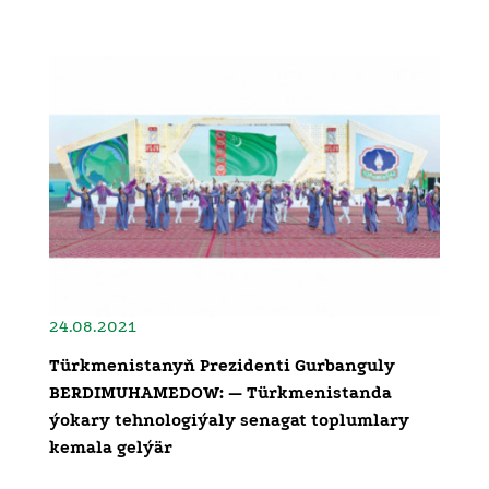
24.08.2021
Türkmenistanyň Prezidenti Gurbanguly
BERDIMUHAMEDOW: — Türkmenistanda
ýokary tehnologiýaly senagat toplumlary
kemala gelýär