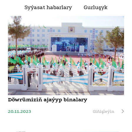
Syýasat habarlary
Gurluşyk
Döwrümiziň ajaýyp binalary
20.11.2023
Giňişleýin