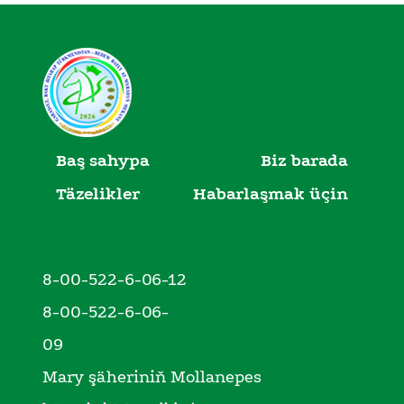
Baş sahypa
Biz barada
Täzelikler
Habarlaşmak üçin
8-00-522-6-06-12
8-00-522-6-06-
09
Mary şäheriniň Mollanepes