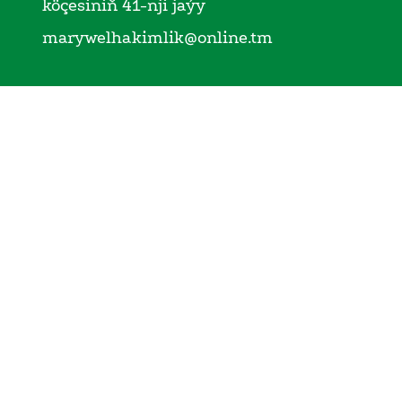
köçesiniň 41-nji jaýy
marywelhakimlik@online.tm