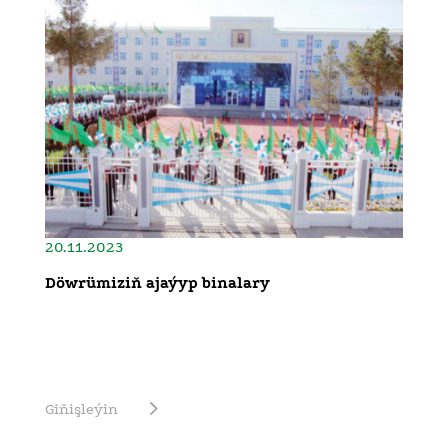
20.11.2023
Döwrümiziň ajaýyp binalary
Giňişleýin