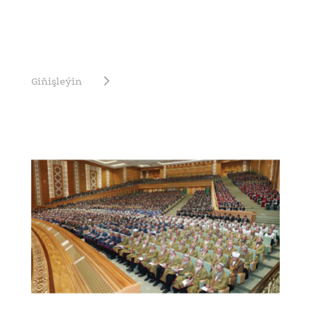
Giňişleýin