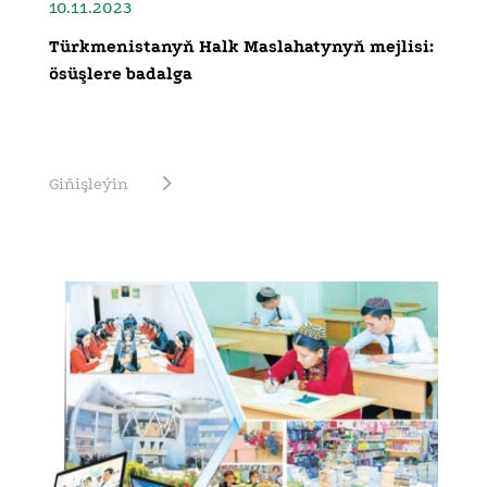
10.11.2023
Türkmenistanyň Halk Maslahatynyň mejlisi:
ösüşlere badalga
Giňişleýin