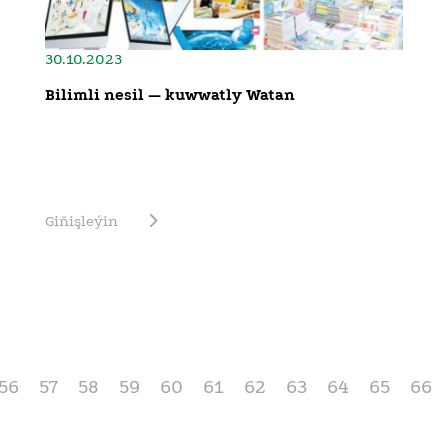
30.10.2023
Bilimli nesil — kuwwatly Watan
Giňişleýin
56
57
58
59
60
61
62
63
64
65
66