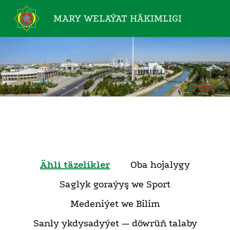
MARY WELAÝAT
HÄKIMLIGI
Ähli täzelikler
Oba hojalygy
Saglyk goraýyş we Sport
Medeniýet we Bilim
Sanly ykdysadyýet — döwrüň talaby