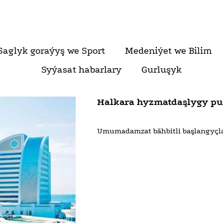
Saglyk goraýyş we Sport
Medeniýet we Bilim
Syýasat habarlary
Gurluşyk
Halkara hyzmatdaşlygy pu
Umumadamzat bähbitli başlangyçl