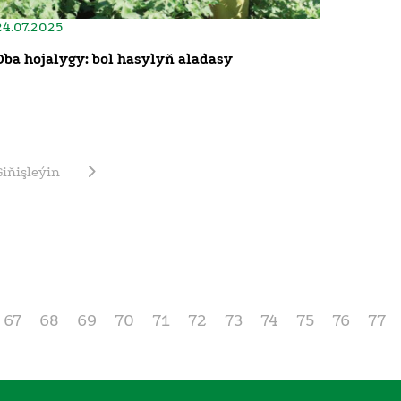
24.07.2025
Oba hojalygy: bol hasylyň aladasy
Giňişleýin
67
68
69
70
71
72
73
74
75
76
77