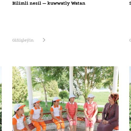
Bilimli nesil — kuwwatly Watan
Giňişleýin