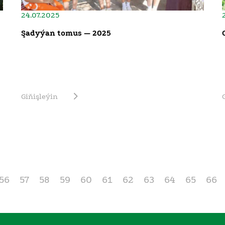
24.07.2025
Şadyýan tomus — 2025
Giňişleýin
56
57
58
59
60
61
62
63
64
65
66