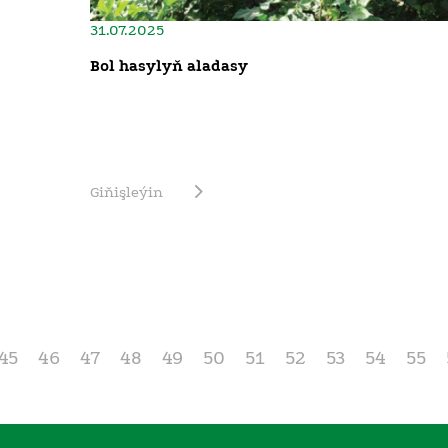
31.07.2025
Bol hasylyň aladasy
Giňişleýin
45
46
47
48
49
50
51
52
53
54
55