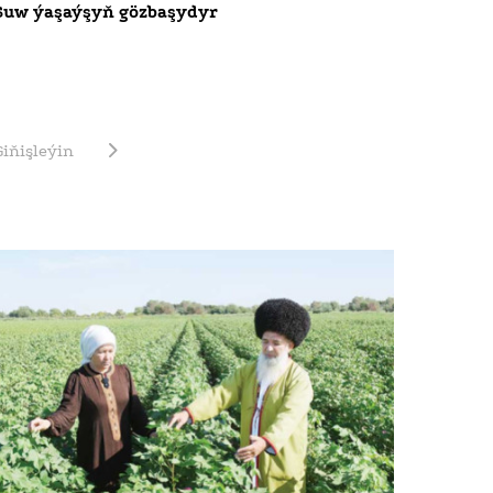
Suw ýaşaýşyň gözbaşydyr
Giňişleýin