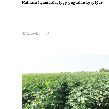
Halkara hyzmatdaşlygy pugtalandyrylýar
Giňişleýin