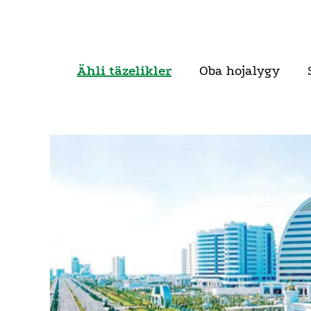
Ähli täzelikler
Oba hojalygy