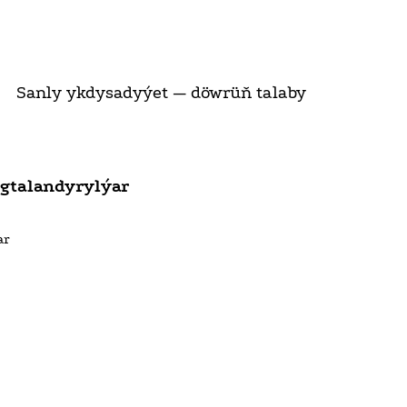
Sanly ykdysadyýet — döwrüň talaby
gtalandyrylýar
ar