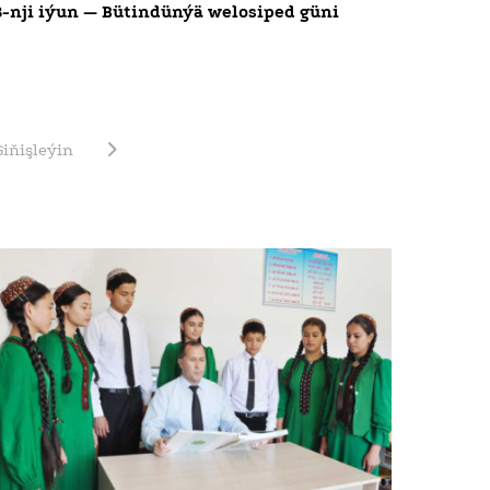
3-nji iýun — Bütindünýä welosiped güni
Giňişleýin