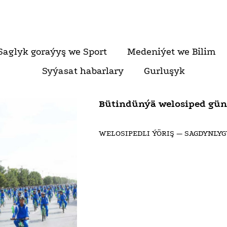
Saglyk goraýyş we Sport
Medeniýet we Bilim
Syýasat habarlary
Gurluşyk
Bütindünýä welosiped güni 
WELOSIPEDLI ÝÖRIŞ — SAGDYNLY