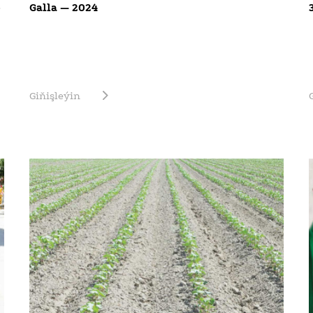
p
Galla — 2024
Giňişleýin