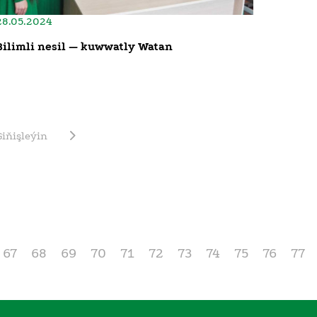
28.05.2024
Bilimli nesil — kuwwatly Watan
Giňişleýin
67
68
69
70
71
72
73
74
75
76
77