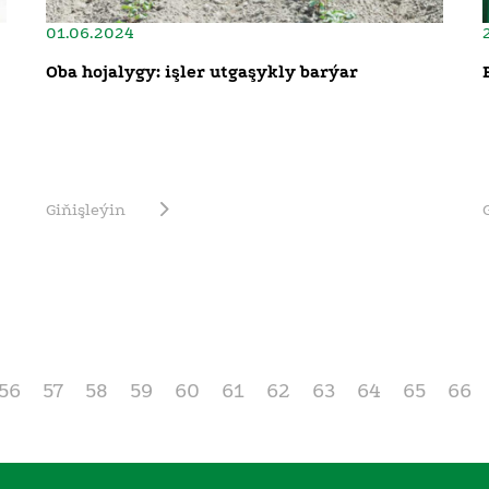
01.06.2024
Oba hojalygy: işler utgaşykly barýar
Giňişleýin
56
57
58
59
60
61
62
63
64
65
66