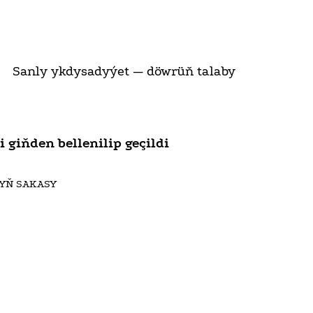
Sanly ykdysadyýet — döwrüň talaby
giňden bellenilip geçildi
GYŇ SAKASY