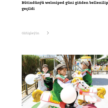
Bütindünýä welosiped güni giňden bellenili
geçildi
Giňişleýin