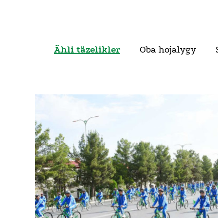
Ähli täzelikler
Oba hojalygy