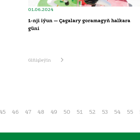
01.06.2024
1-nji iýun — Çagalary goramagyň halkara
güni
Giňişleýin
45
46
47
48
49
50
51
52
53
54
55