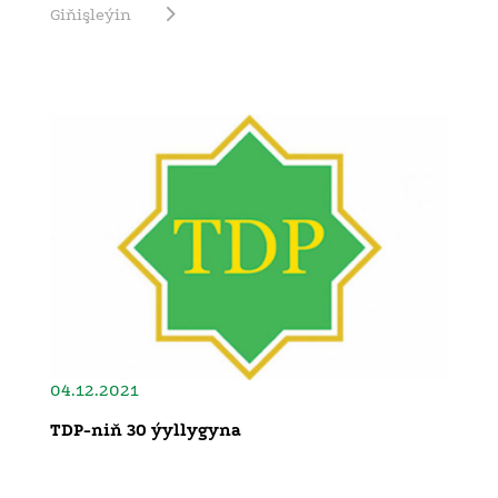
Giňişleýin
04.12.2021
TDP-niň 30 ýyllygyna