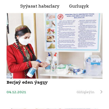
Syýasat habarlary
Gurluşyk
Berjaý eden ýagşy
04.12.2021
Giňişleýin