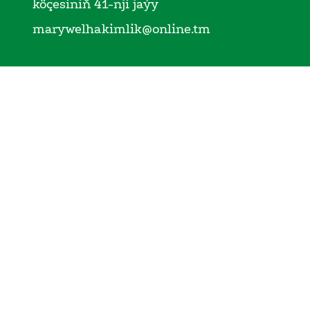
köçesiniň 41-nji jaýy
marywelhakimlik@online.tm