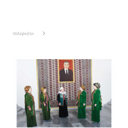
Giňişleýin