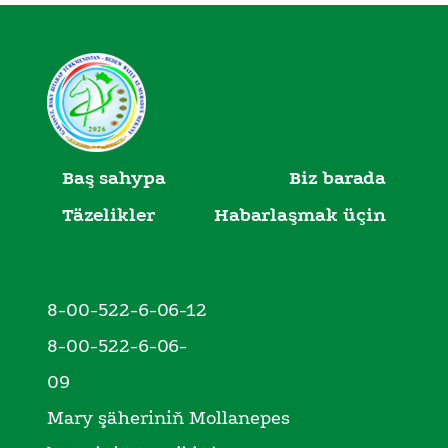
Baş sahypa
Biz barada
Täzelikler
Habarlaşmak üçin
8-00-522-6-06-12
8-00-522-6-06-
09
Mary şäheriniň Mollanepes