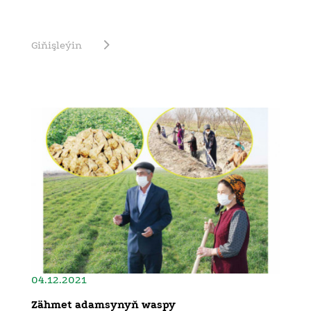
Giňişleýin
04.12.2021
Zähmet adamsynyň waspy