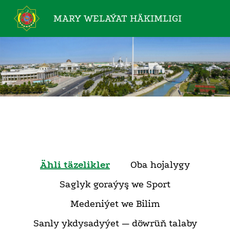
MARY WELAÝAT
HÄKIMLIGI
Ähli täzelikler
Oba hojalygy
Saglyk goraýyş we Sport
Medeniýet we Bilim
Sanly ykdysadyýet — döwrüň talaby