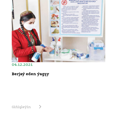
04.12.2021
Berjaý eden ýagşy
Giňişleýin