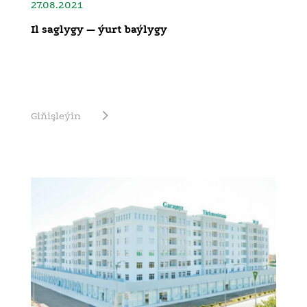
27.08.2021
Il saglygy — ýurt baýlygy
Giňişleýin