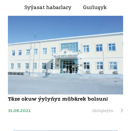
Syýasat habarlary
Gurluşyk
Täze okuw ýylyňyz mübärek bolsun!
31.08.2021
Giňişleýin