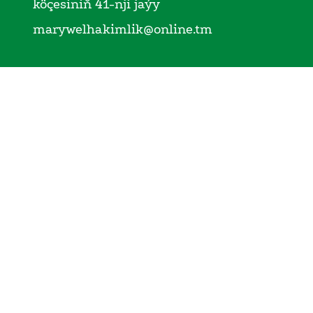
köçesiniň 41-nji jaýy
marywelhakimlik@online.tm