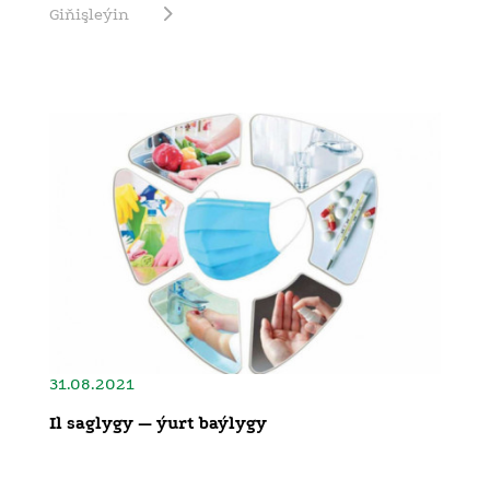
Giňişleýin
31.08.2021
Il saglygy — ýurt baýlygy