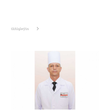
Giňişleýin