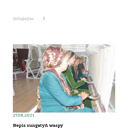
Giňişleýin
27.08.2021
Nepis sungatyň waspy