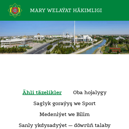
MARY WELAÝAT
HÄKIMLIGI
Ähli täzelikler
Oba hojalygy
Saglyk goraýyş we Sport
Medeniýet we Bilim
Sanly ykdysadyýet — döwrüň talaby