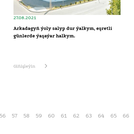
27.08.2021
Arkadagyň ýoly salyp dur ýalkym, eşretli
günlerde ýaşaýar halkym.
Giňişleýin
56
57
58
59
60
61
62
63
64
65
66