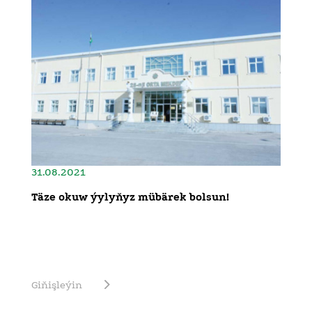
31.08.2021
Täze okuw ýylyňyz mübärek bolsun!
Giňişleýin