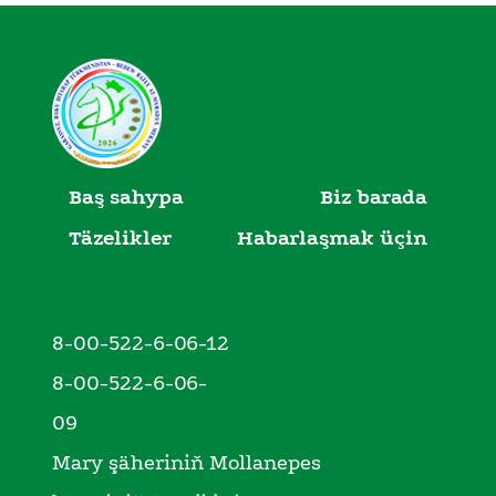
Baş sahypa
Biz barada
Täzelikler
Habarlaşmak üçin
8-00-522-6-06-12
8-00-522-6-06-
09
Mary şäheriniň Mollanepes