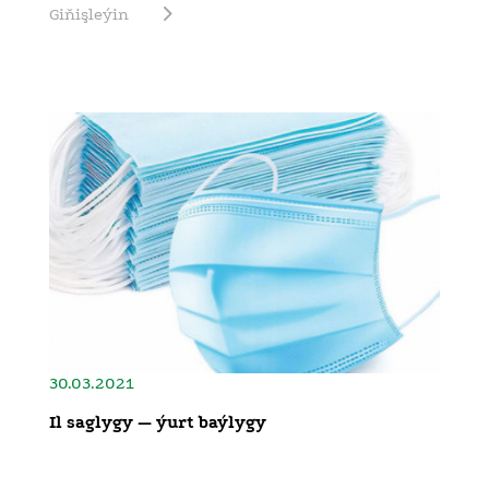
Giňişleýin
30.03.2021
Il saglygy — ýurt baýlygy