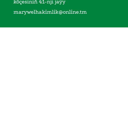
köçesiniň 41-nji jaýy
marywelhakimlik@online.tm