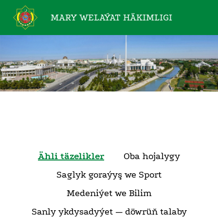
MARY WELAÝAT
HÄKIMLIGI
Ähli täzelikler
Oba hojalygy
Saglyk goraýyş we Sport
Medeniýet we Bilim
Sanly ykdysadyýet — döwrüň talaby