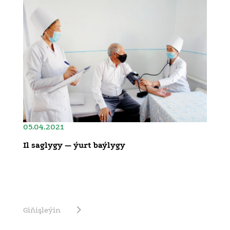
05.04.2021
Il saglygy — ýurt baýlygy
Giňişleýin