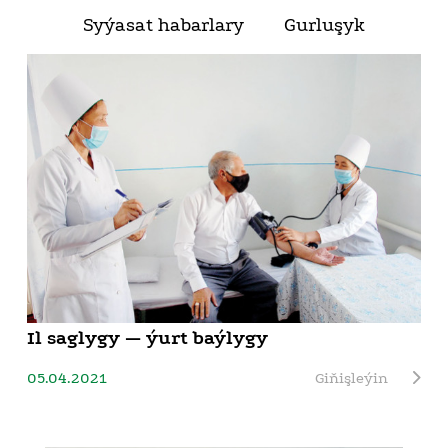
Syýasat habarlary
Gurluşyk
Il saglygy — ýurt baýlygy
05.04.2021
Giňişleýin