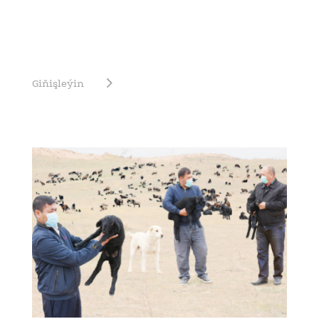
Giňişleýin