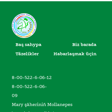
Baş sahypa
Biz barada
Täzelikler
Habarlaşmak üçin
8-00-522-6-06-12
8-00-522-6-06-
09
Mary şäheriniň Mollanepes