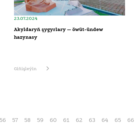
23.07.2024
Akyldaryň şygyrlary — öwüt-ündew
hazynasy
Giňişleýin
56
57
58
59
60
61
62
63
64
65
66