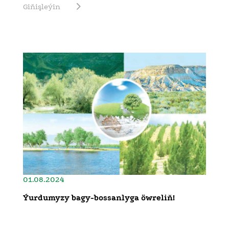
Giňişleýin
01.08.2024
Ýurdumyzy bagy-bossanlyga öwreliň!