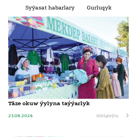
Syýasat habarlary
Gurluşyk
Täze okuw ýylyna taýýarlyk
23.08.2024
Giňişleýin