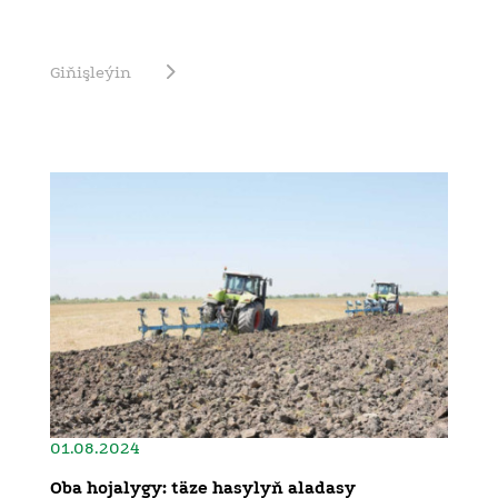
Giňişleýin
01.08.2024
Oba hojalygy: täze hasylyň aladasy