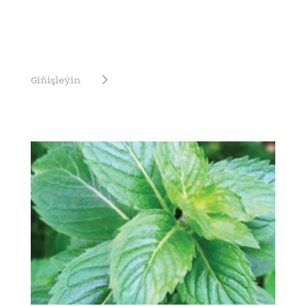
Giňişleýin