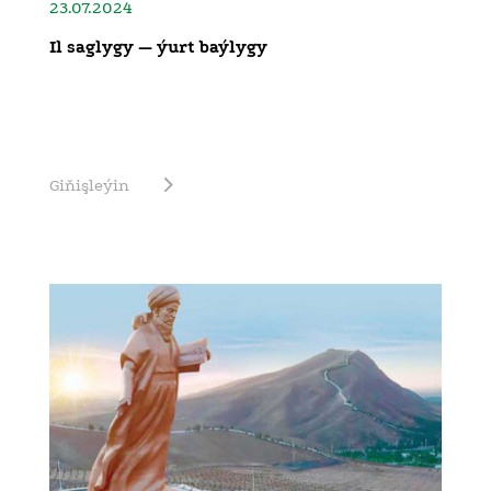
23.07.2024
Il saglygy — ýurt baýlygy
Giňişleýin