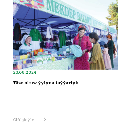
23.08.2024
Täze okuw ýylyna taýýarlyk
Giňişleýin