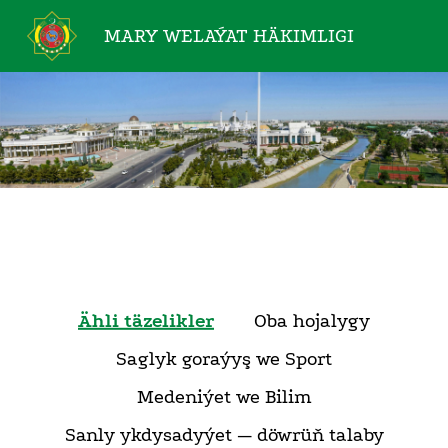
MARY WELAÝAT
HÄKIMLIGI
Ähli täzelikler
Oba hojalygy
Saglyk goraýyş we Sport
Medeniýet we Bilim
Sanly ykdysadyýet — döwrüň talaby