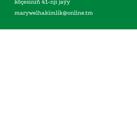
köçesiniň 41-nji jaýy
marywelhakimlik@online.tm