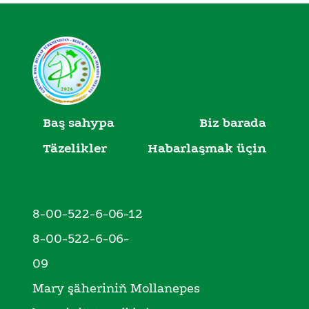
Baş sahypa
Biz barada
Täzelikler
Habarlaşmak üçin
8-00-522-6-06-12
8-00-522-6-06-
09
Mary şäheriniň Mollanepes