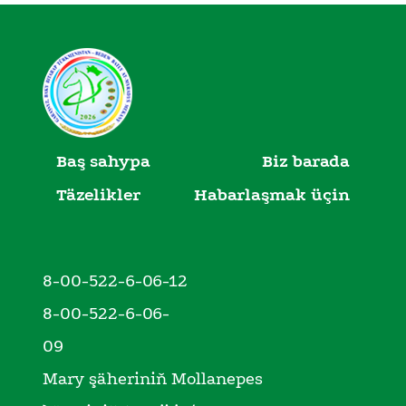
Baş sahypa
Biz barada
Täzelikler
Habarlaşmak üçin
8-00-522-6-06-12
8-00-522-6-06-
09
Mary şäheriniň Mollanepes