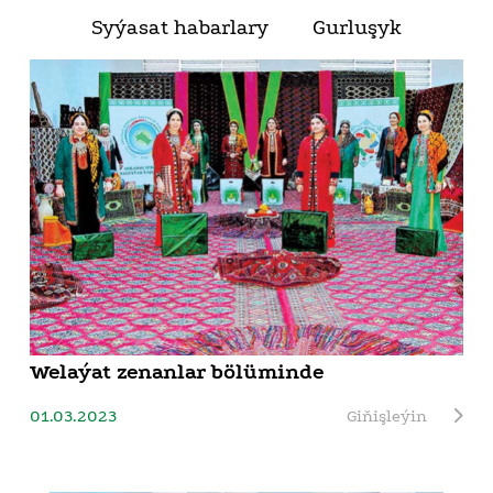
Syýasat habarlary
Gurluşyk
Welaýat zenanlar bölüminde
01.03.2023
Giňişleýin