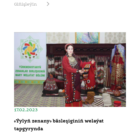
Giňişleýin
17.02.2023
«Ýylyň zenany» bäsleşiginiň welaýat
tapgyrynda