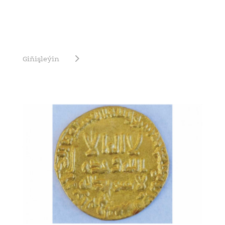
Giňişleýin