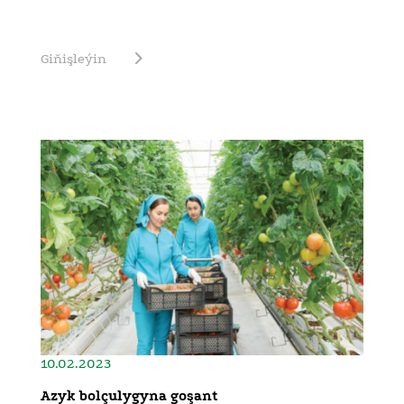
Giňişleýin
10.02.2023
Azyk bolçulygyna goşant