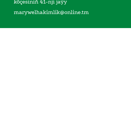
köçesiniň 41-nji jaýy
marywelhakimlik@online.tm