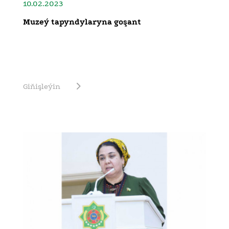
10.02.2023
Muzeý tapyndylaryna goşant
Giňişleýin