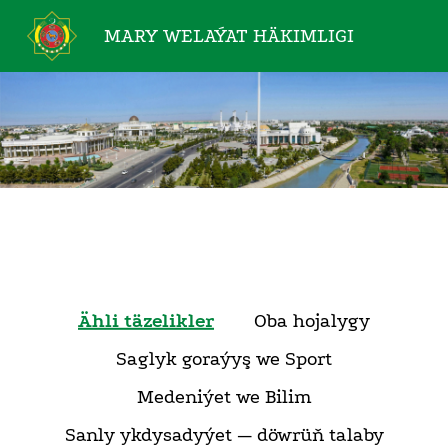
MARY WELAÝAT
HÄKIMLIGI
Ähli täzelikler
Oba hojalygy
Saglyk goraýyş we Sport
Medeniýet we Bilim
Sanly ykdysadyýet — döwrüň talaby