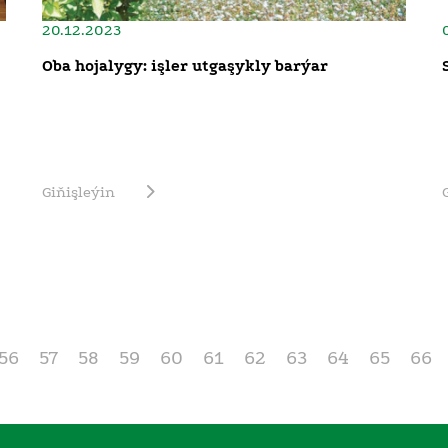
20.12.2023
Oba hojalygy: işler utgaşykly barýar
Giňişleýin
56
57
58
59
60
61
62
63
64
65
66