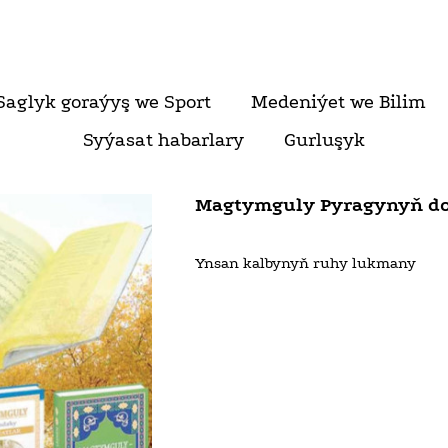
Saglyk goraýyş we Sport
Medeniýet we Bilim
Syýasat habarlary
Gurluşyk
Magtymguly Pyragynyň do
Ynsan kalbynyň ruhy lukmany