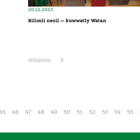
20.12.2023
Bilimli nesil — kuwwatly Watan
Giňişleýin
45
46
47
48
49
50
51
52
53
54
55