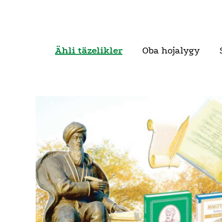
Ähli täzelikler
Oba hojalygy