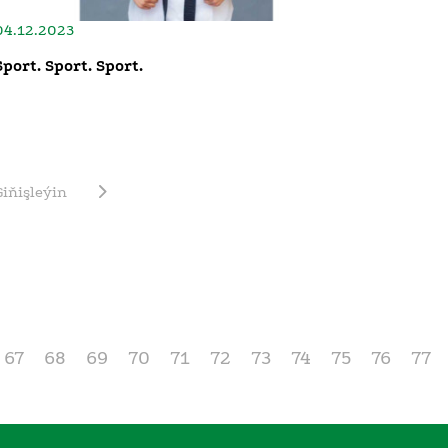
04.12.2023
Sport. Sport. Sport.
Giňişleýin
67
68
69
70
71
72
73
74
75
76
77