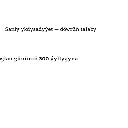
Sanly ykdysadyýet — döwrüň talaby
glan gününiň 300 ýyllygyna