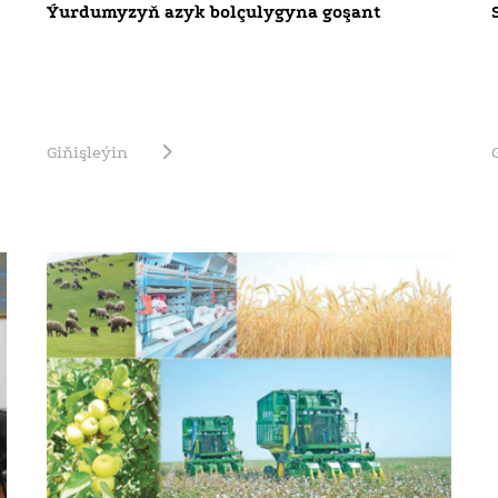
Ýurdumyzyň azyk bolçulygyna goşant
Giňişleýin