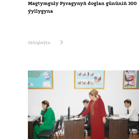
Magtymguly Pyragynyň doglan gününiň 300
ýyllygyna
Giňişleýin