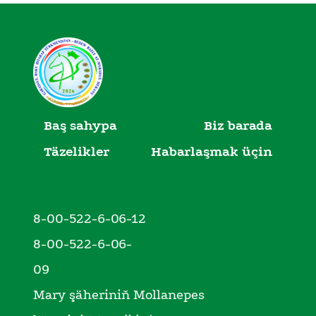
Baş sahypa
Biz barada
Täzelikler
Habarlaşmak üçin
8-00-522-6-06-12
8-00-522-6-06-
09
Mary şäheriniň Mollanepes