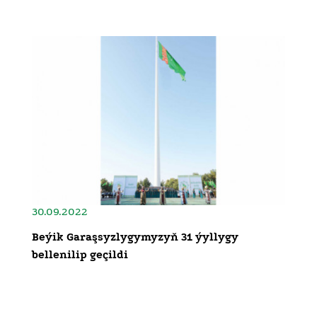
30.09.2022
Beýik Garaşsyzlygymyzyň 31 ýyllygy
bellenilip geçildi