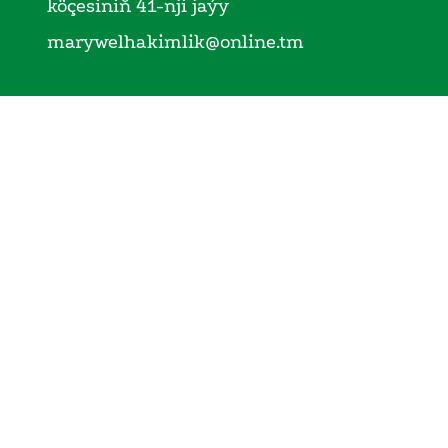
köçesiniň 41-nji jaýy
marywelhakimlik@online.tm