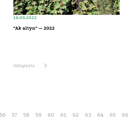
16.09.2022
“Ak altyn” — 2022
Giňişleýin
56
57
58
59
60
61
62
63
64
65
66