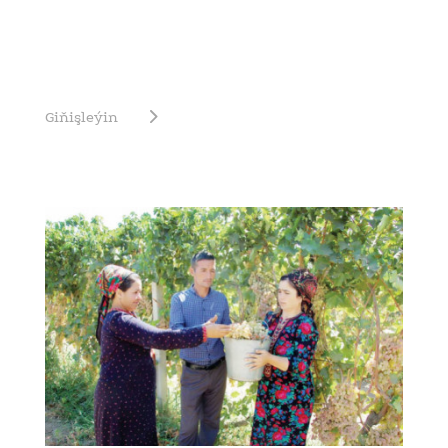
Giňişleýin