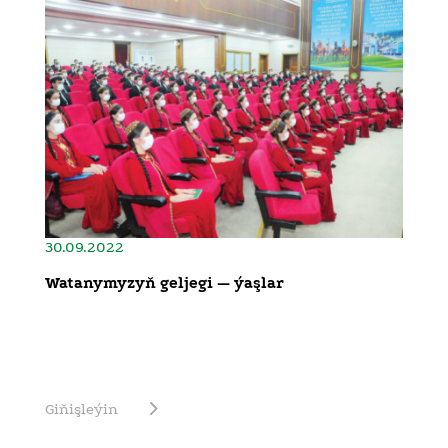
30.09.2022
Watanymyzyň geljegi — ýaşlar
Giňişleýin