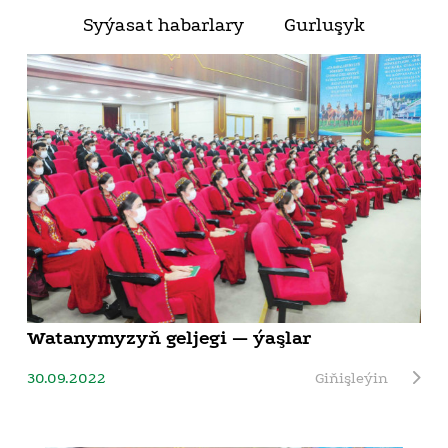
Syýasat habarlary
Gurluşyk
Watanymyzyň geljegi — ýaşlar
30.09.2022
Giňişleýin