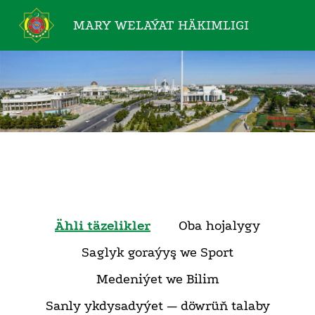
MARY WELAÝAT
HÄKIMLIGI
Ähli täzelikler
Oba hojalygy
Saglyk goraýyş we Sport
Medeniýet we Bilim
Sanly ykdysadyýet — döwrüň talaby