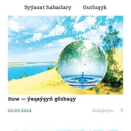
Syýasat habarlary
Gurluşyk
Suw — ýaşaýşyň gözbaşy
02.05.2024
Giňişleýin