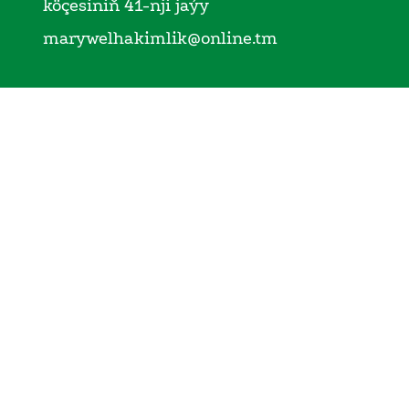
köçesiniň 41-nji jaýy
marywelhakimlik@online.tm