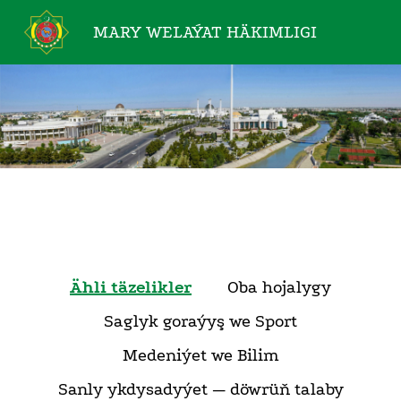
MARY WELAÝAT
HÄKIMLIGI
Ähli täzelikler
Oba hojalygy
Saglyk goraýyş we Sport
Medeniýet we Bilim
Sanly ykdysadyýet — döwrüň talaby