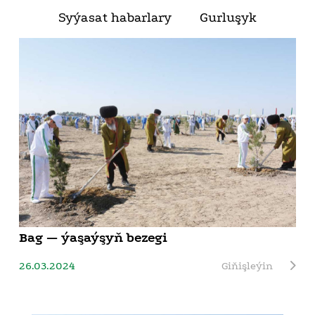
Syýasat habarlary
Gurluşyk
Bag — ýaşaýşyň bezegi
26.03.2024
Giňişleýin