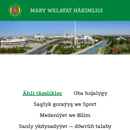
MARY WELAÝAT
HÄKIMLIGI
Ähli täzelikler
Oba hojalygy
Saglyk goraýyş we Sport
Medeniýet we Bilim
Sanly ykdysadyýet — döwrüň talaby