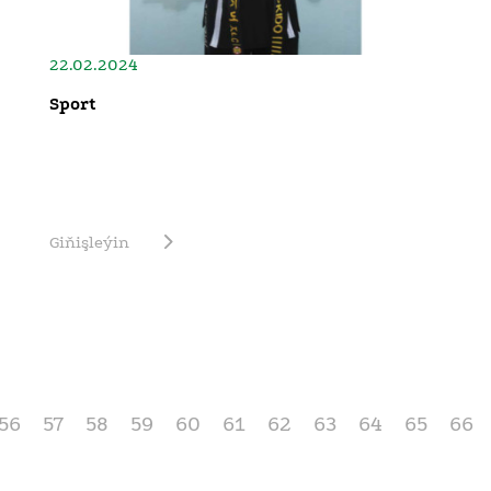
22.02.2024
Sport
Giňişleýin
56
57
58
59
60
61
62
63
64
65
66