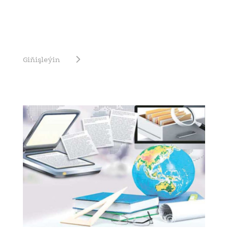
Giňişleýin