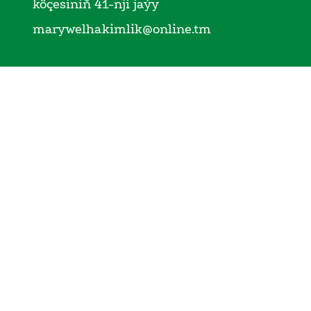
köçesiniň 41-nji jaýy
marywelhakimlik@online.tm