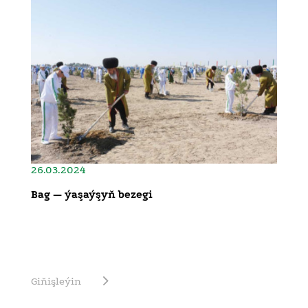
26.03.2024
Bag — ýaşaýşyň bezegi
Giňişleýin