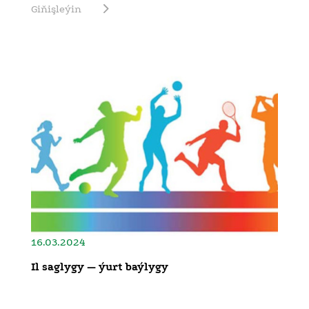
Giňişleýin
16.03.2024
Il saglygy — ýurt baýlygy