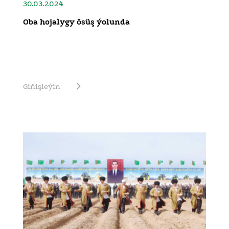
30.03.2024
Oba hojalygy ösüş ýolunda
Giňişleýin