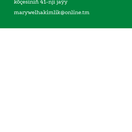
köçesiniň 41-nji jaýy
marywelhakimlik@online.tm