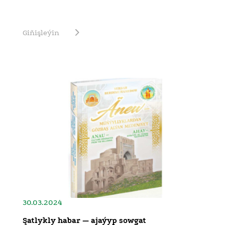
Giňişleýin
30.03.2024
Şatlykly habar — ajaýyp sowgat