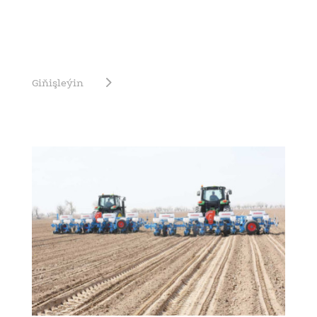
Giňişleýin