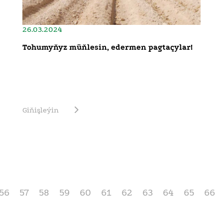
26.03.2024
Tohumyňyz müňlesin, edermen pagtaçylar!
Giňişleýin
56
57
58
59
60
61
62
63
64
65
66