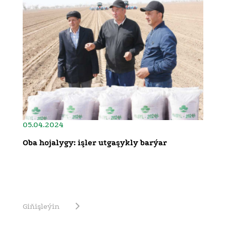
05.04.2024
Oba hojalygy: işler utgaşykly barýar
Giňişleýin