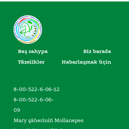
Baş sahypa
Biz barada
Täzelikler
Habarlaşmak üçin
8-00-522-6-06-12
8-00-522-6-06-
09
Mary şäheriniň Mollanepes