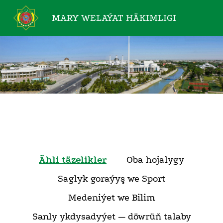
MARY WELAÝAT
HÄKIMLIGI
Ähli täzelikler
Oba hojalygy
Saglyk goraýyş we Sport
Medeniýet we Bilim
Sanly ykdysadyýet — döwrüň talaby