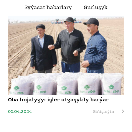
Syýasat habarlary
Gurluşyk
Oba hojalygy: işler utgaşykly barýar
05.04.2024
Giňişleýin