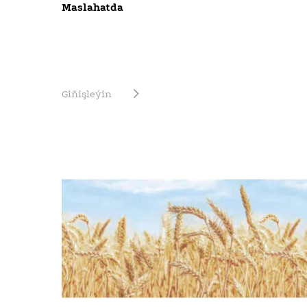
Maslahatda
Giňişleýin