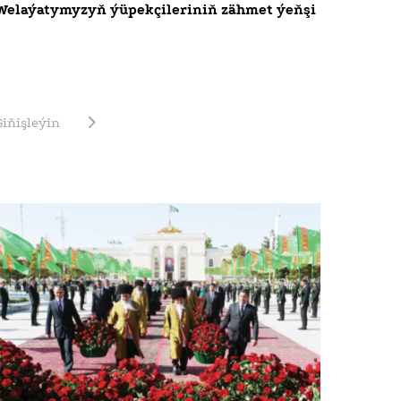
Welaýatymyzyň ýüpekçileriniň zähmet ýeňşi
Giňişleýin