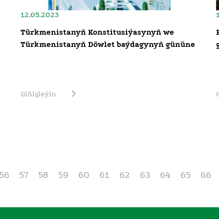
12.05.2023
Türkmenistanyň Konstitusiýasynyň we
Türkmenistanyň Döwlet baýdagynyň gününe
Giňişleýin
56
57
58
59
60
61
62
63
64
65
66