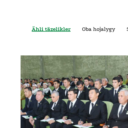
Ähli täzelikler
Oba hojalygy