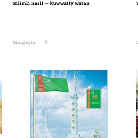
Bilimli nesil — kuwwatly watan
Giňişleýin