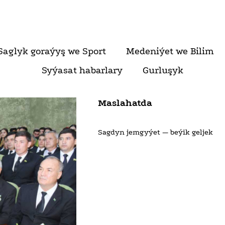
Saglyk goraýyş we Sport
Medeniýet we Bilim
Syýasat habarlary
Gurluşyk
Maslahatda
Sagdyn jemgyýet — beýik geljek