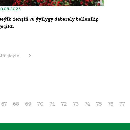
10.05.2023
Beýik Ýeňşiň 78 ýyllygy dabaraly bellenilip
geçildi
Giňişleýin
67
68
69
70
71
72
73
74
75
76
77