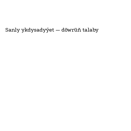
Sanly ykdysadyýet — döwrüň talaby