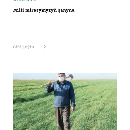
Milli mirasymyzyň şanyna
Giňişleýin