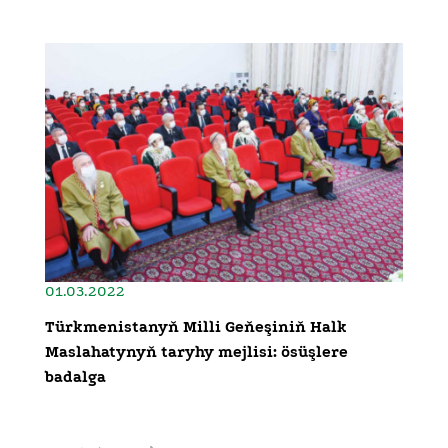
01.03.2022
Türkmenistanyň Milli Geňeşiniň Halk
Maslahatynyň taryhy mejlisi: ösüşlere
badalga