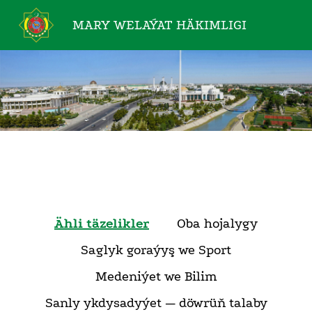
MARY WELAÝAT
HÄKIMLIGI
Ähli täzelikler
Oba hojalygy
Saglyk goraýyş we Sport
Medeniýet we Bilim
Sanly ykdysadyýet — döwrüň talaby