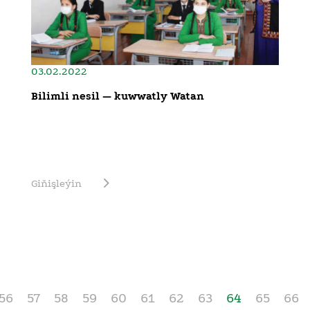
03.02.2022
Bilimli nesil — kuwwatly Watan
Giňişleýin
56
57
58
59
60
61
62
63
64
65
66