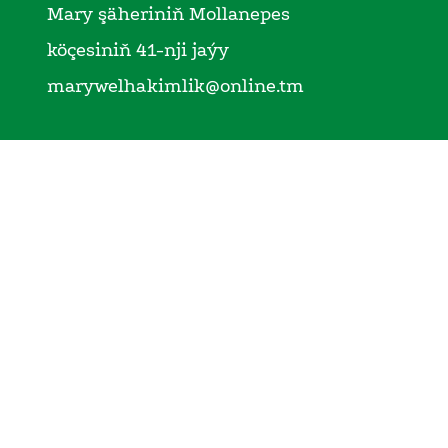
Mary şäheriniň Mollanepes
köçesiniň 41-nji jaýy
marywelhakimlik@online.tm