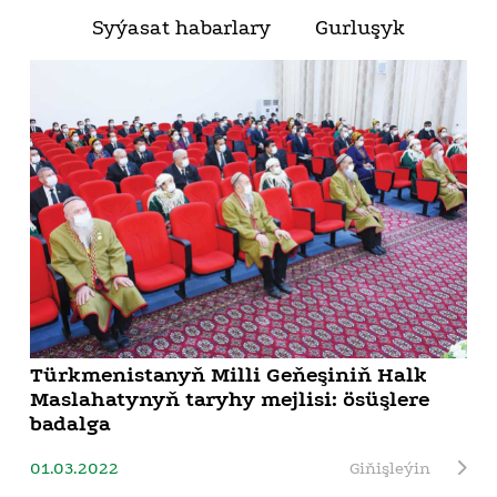
Syýasat habarlary
Gurluşyk
Türkmenistanyň Milli Geňeşiniň Halk
Maslahatynyň taryhy mejlisi: ösüşlere
badalga
01.03.2022
Giňişleýin