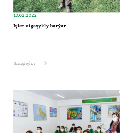
10.02.2022
Işler utgaşykly barýar
Giňişleýin