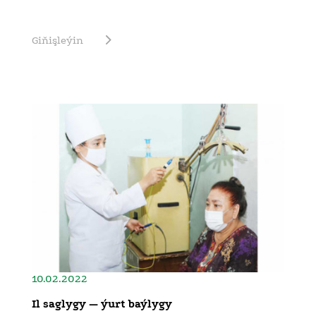
Giňişleýin
10.02.2022
Il saglygy — ýurt baýlygy