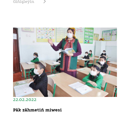
Giňişleýin
22.02.2022
Päk zähmetiň miwesi