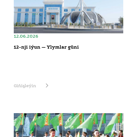
12.06.2026
12-nji iýun — Ylymlar güni
Giňişleýin