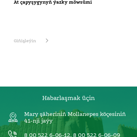
At çapyşygynyň ýazky möwsümi
Giňişleýin
Habarlaşmak üçin
Mary şäheriniň Mollanepes köçesiniň
41-nji jaýy
8 00 522 6-06-12
,
8 00 522 6-06-09