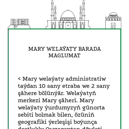
MARY WELAÝATY BARADA
MAGLUMAT
< Mary welaýaty administratiw
taýdan 10 sany etraba we 2 sany
şähere bölünýär. Welaýatyň
merkezi Mary şäheri. Mary
welaýaty ýurdumyzyň günorta
sebiti bolmak bilen, özüniň
geografiki ýerleşişi boýunça