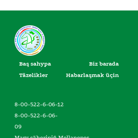
Baş sahypa
Biz barada
Täzelikler
Habarlaşmak üçin
8-00-522-6-06-12
8-00-522-6-06-
09
Mary şäheriniň Mollanepes