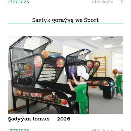
17.07.2026
Giňişleýin
Saglyk goraýyş we Sport
Şadyýan tomus — 2026
17.07.2026
Giňişleýin