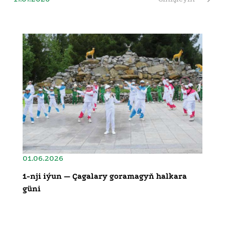
01.06.2026
1-nji iýun — Çagalary goramagyň halkara
güni