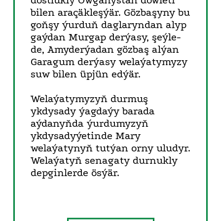
dostlukly Owganystan döwleti
bilen araçäkleşýär. Gözbaşyny bu
goňşy ýurduň daglaryndan alyp
gaýdan Murgap derýasy, şeýle-
de, Amyderýadan gözbaş alýan
Garagum derýasy welaýatymyzy
suw bilen üpjün edýär.
Welaýatymyzyň durmuş
ykdysady ýagdaýy barada
aýdanyňda ýurdumyzyň
ykdysadyýetinde Mary
welaýatynyň tutýan orny uludyr.
Welaýatyň senagaty durnukly
depginlerde ösýär.