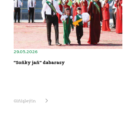
29.05.2026
“Soňky jaň” dabarasy
Giňişleýin