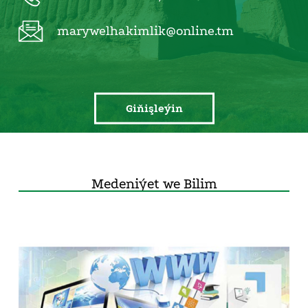
marywelhakimlik@online.tm
Giňişleýin
Medeniýet we Bilim