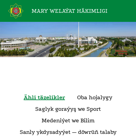
MARY WELAÝAT
HÄKIMLIGI
Ähli täzelikler
Oba hojalygy
Saglyk goraýyş we Sport
Medeniýet we Bilim
Sanly ykdysadyýet — döwrüň talaby