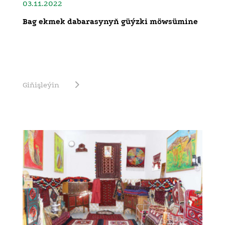
03.11.2022
Bag ekmek dabarasynyň güýzki möwsümine
Giňişleýin