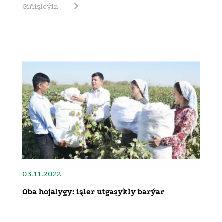
Giňişleýin
03.11.2022
Oba hojalygy: işler utgaşykly barýar