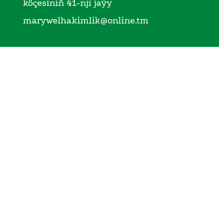
köçesiniň 41-nji jaýy
marywelhakimlik@online.tm