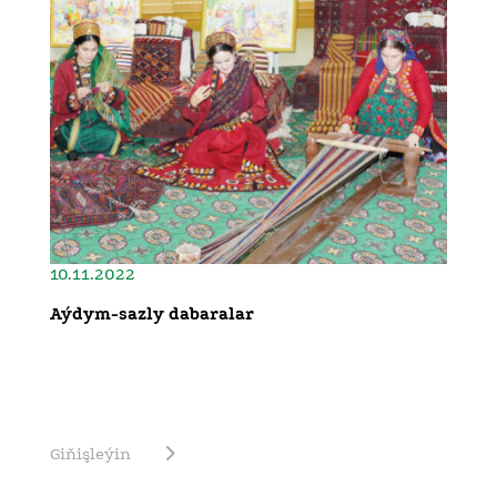
10.11.2022
Aýdym-sazly dabaralar
Giňişleýin