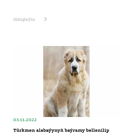
Giňişleýin
03.11.2022
Türkmen alabaýynyň baýramy bellenilip