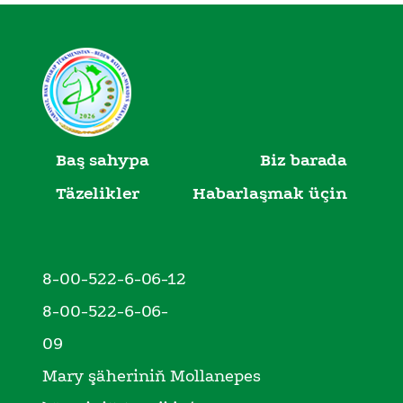
Baş sahypa
Biz barada
Täzelikler
Habarlaşmak üçin
8-00-522-6-06-12
8-00-522-6-06-
09
Mary şäheriniň Mollanepes