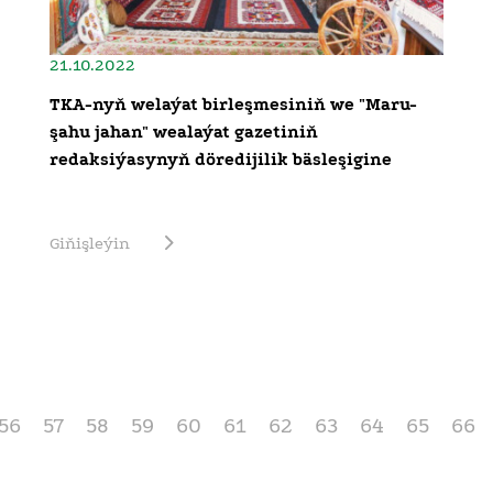
21.10.2022
TKA-nyň welaýat birleşmesiniň we "Maru-
şahu jahan" wealaýat gazetiniň
redaksiýasynyň döredijilik bäsleşigine
Giňişleýin
56
57
58
59
60
61
62
63
64
65
66