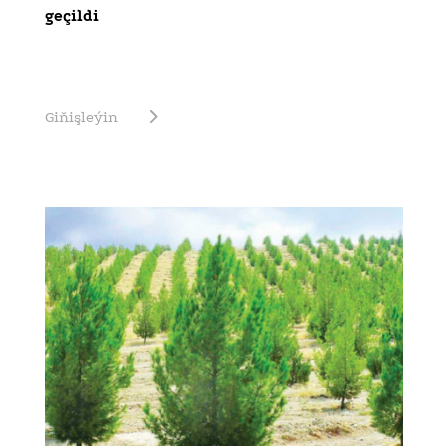
geçildi
Giňişleýin