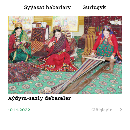
Syýasat habarlary
Gurluşyk
Aýdym-sazly dabaralar
10.11.2022
Giňişleýin