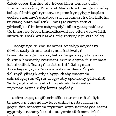
özbek çeper filmine uly höwes bilen tomaşa etdik.
Filmiň režissýory Dilmurat Madaidow bilen gürrüňdeş
bolup, filmiň gahrymany, ençeme kynçylygy başdan
geçiren zenanyň ussatlygyna sarpamyzyň çäksizdigini
buýsanç bilen belledik. Tomaşaçylaryň indiki
görkeziljek filmlere sabyrsyzlyk bilen garaşmaklary,
türkmen we özbek kinorežissýorlary bilen ýadygärlik
surata düşmekleri has-da tolgundyryjy pursat boldy.
Daşoguzyň Nurmuhammet Andalyp adyndaky
döwlet sazly drama teatrynda festiwalyň
tamamlanmagy mynasybetli oňa gatnaşyjylaryň iki
ýurduň hormatly Prezidentleriniň adyna Ýüzlenmesi
kabul edildi. Teatryň artistleriniň Gahryman
Arkadagymyzyň «Türkmenistan — Beýik Ýüpek
ýolunyň ýüregi» atly ajaýyp kitaby esasynda
sahnalaşdyran «Ygrar ataşy» atly spektakly görkezildi.
Terbiýeçilik ähmiýetli bu spektakl festiwalyň
myhmanlaryna ruhy lezzet paýlady.
Soňra Daşoguz şäherindäki «Türkmeniň ak öýi»
binasynyň ýanyndaky köpçülikleýin dabaralaryň
geçirilýän binasynda myhmanlaryň hormatyna resmi
agşamlyk nahary berildi. Bu ýerde türkmen-özbek