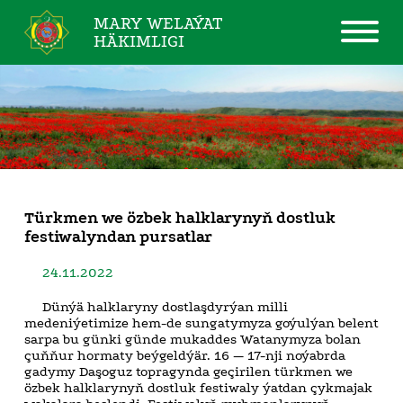
MARY WELAÝAT
HÄKIMLIGI
Türkmen we özbek halklarynyň dostluk
festiwalyndan pursatlar
24.11.2022
Dünýä halklaryny dostlaşdyrýan milli
medeniýetimize hem-de sungatymyza goýulýan belent
sarpa bu günki günde mukaddes Watanymyza bolan
çuňňur hormaty beýgeldýär. 16 — 17-nji noýabrda
gadymy Daşoguz topragynda geçirilen türkmen we
özbek halklarynyň dostluk festiwaly ýatdan çykmajak