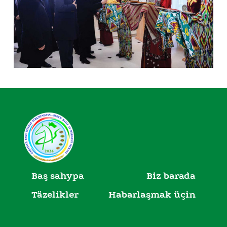
Baş sahypa
Biz barada
Täzelikler
Habarlaşmak üçin