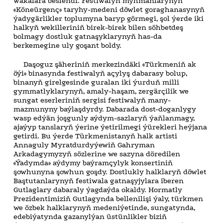
wakalara beslendi. Festiwalyň myhmanlarynyň
«Köneürgenç» taryhy-medeni döwlet goraghanasynyň
ýadygärlikler toplumyna baryp görmegi, şol ýerde iki
halkyň wekilleriniň birek-birek bilen söhbetdeş
bolmagy dostluk gatnaşyklarynyň has-da
berkemegine uly goşant boldy.
Daşoguz şäheriniň merkezindäki «Türkmeniň ak
öýi» binasynda festiwalyň açylyş dabarasy bolup,
binanyň girelgesinde guralan iki ýurduň milli
gymmatlyklarynyň, amaly-haşam, zergärçilik we
sungat eserleriniň sergisi festiwalyň many-
mazmunyny baýlaşdyrdy. Dabarada dost-doganlygy
wasp edýän joşgunly aýdym-sazlaryň ýaňlanmagy,
ajaýyp tanslaryň ýerine ýetirilmegi ýürekleri heýjana
getirdi. Bu ýerde Türkmenistanyň halk artisti
Annaguly Myratdurdyýewiň Gahryman
Arkadagymyzyň sözlerine we sazyna döredilen
«Ýadymda» aýdymy baýramçylyk konsertiniň
şowhunyna şowhun goşdy. Dostlukly halklaryň döwlet
Baştutanlarynyň festiwala gatnaşyjylara iberen
Gutlaglary dabaraly ýagdaýda okaldy. Hormatly
Prezidentimiziň Gutlagynda bellenilişi ýaly, türkmen
we özbek halklarynyň medeniýetinde, sungatynda,
edebiýatynda gazanylýan üstünlikler biziň