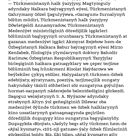
— Türkmenistanyň halk ýazyjysy, Magtymguly
adyndaky Halkara baýragynyň eýesi, Türkmenistanyň
Gahrymany Gözel Şagulyýewa, «Garagum» žurnalynyň
bölüm müdiri, Türkmenistanyň halk ýazyjysy
Döwletgeldi Annamyradow, Türkmenistanyň
Medeniýet ministrliginiň döredijilik işgärleri
bölüminiň başlygynyň orunbasary, Türkmenistanyň at
gazanan medeniýet işgäri Akmyrat Rejebow hem-de
Özbegistanyň Halkara Babur baýragynyň eýesi Mirzo
Kenžabek, filologiýa ylymlarynyň doktory Bahodir
Karimow, Özbegistan Respublikasynyň Ýazyjylar
birleşiginiň halkara gatnaşyklary we çeper terjime
bölüminiň baş hünärmeni Risolat Haýdarowa we
beýlekiler çykyş etdiler. Halypalaryň türkmen-özbek
edebiýaty, aýratynam, poeziýa, terjimeçilik sungaty
hakyndaky täsirli söhbetleri söz sungatyna goýulýan
hormat-sarpanyň näderejede belentdedigini görkezdi.
Daşoguz welaýatynyň S. A. Nyýazow adyndaky
etrabynyň Altyn ýol geňeşliginiň Dilewar oba
medeniýet öýünde türkmen we özbek halklarynyň
kino ussatlarynyň gatnaşmagynda geçirilen
döredijilik duşuşygy kino sungatyna bagyşlanyldy.
Duşuşykda «Binýat», «Jadyly beg» atly türkmen hem-de
«Aýal kysmaty», «101-nji gatnaw» ýaly özbek filmleriniň
görkezilişi boldy. Biz, ilki bilen, «Aýal kysmaty» atly