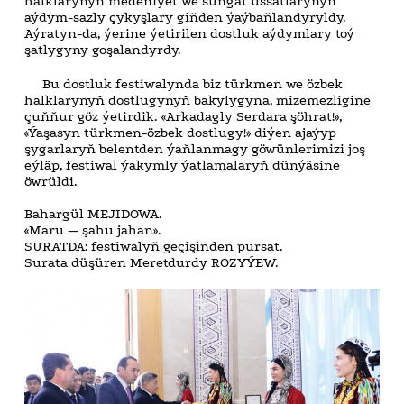
halklarynyň medeniýet we sungat ussatlarynyň
aýdym-sazly çykyşlary giňden ýaýbaňlandyryldy.
Aýratyn-da, ýerine ýetirilen dostluk aýdymlary toý
şatlygyny goşalandyrdy.
Bu dostluk festiwalynda biz türkmen we özbek
halklarynyň dostlugynyň bakylygyna, mizemezligine
çuňňur göz ýetirdik. «Arkadagly Serdara şöhrat!»,
«Ýaşasyn türkmen-özbek dostlugy!» diýen ajaýyp
şygarlaryň belentden ýaňlanmagy göwünlerimizi joş
eýläp, festiwal ýakymly ýatlamalaryň dünýäsine
öwrüldi.
Bahargül MEJIDOWA.
«Maru — şahu jahan».
SURATDA: festiwalyň geçişinden pursat.
Surata düşüren Meretdurdy ROZYÝEW.