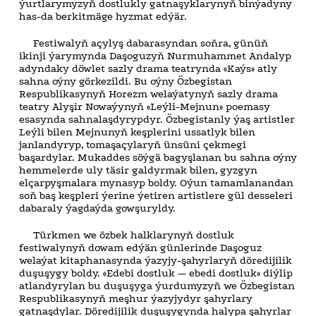
ýurtlarymyzyň dostlukly gatnaşyklarynyň binýadyny
has-da berkitmäge hyzmat edýär.
Festiwalyň açylyş dabarasyndan soňra, günüň
ikinji ýarymynda Daşoguzyň Nurmuhammet Andalyp
adyndaky döwlet sazly drama teatrynda «Kaýs» atly
sahna oýny görkezildi. Bu oýny Özbegistan
Respublikasynyň Horezm welaýatynyň sazly drama
teatry Alyşir Nowaýynyň «Leýli-Mejnun» poemasy
esasynda sahnalaşdyrypdyr. Özbegistanly ýaş artistler
Leýli bilen Mejnunyň keşplerini ussatlyk bilen
janlandyryp, tomaşaçylaryň ünsüni çekmegi
başardylar. Mukaddes söýgä bagyşlanan bu sahna oýny
hemmelerde uly täsir galdyrmak bilen, gyzgyn
elçarpyşmalara mynasyp boldy. Oýun tamamlanandan
soň baş keşpleri ýerine ýetiren artistlere gül desseleri
dabaraly ýagdaýda gowşuryldy.
Türkmen we özbek halklarynyň dostluk
festiwalynyň dowam edýän günlerinde Daşoguz
welaýat kitaphanasynda ýazyjy-şahyrlaryň döredijilik
duşuşygy boldy. «Edebi dostluk — ebedi dostluk» diýlip
atlandyrylan bu duşuşyga ýurdumyzyň we Özbegistan
Respublikasynyň meşhur ýazyjydyr şahyrlary
gatnaşdylar. Döredijilik duşuşygynda halypa şahyrlar