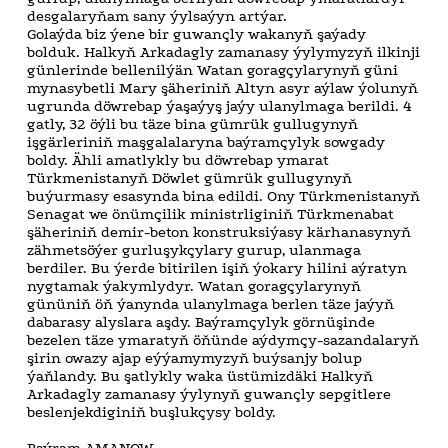
desgalaryňam sany ýylsaýyn artýar.
Golaýda biz ýene bir guwançly wakanyň şaýady
bolduk. Halkyň Arkadagly zamanasy ýylymyzyň ilkinji
günlerinde bellenilýän Watan goragçylarynyň güni
mynasybetli Mary şäheriniň Altyn asyr aýlaw ýolunyň
ugrunda döwrebap ýaşaýyş jaýy ulanylmaga berildi. 4
gatly, 32 öýli bu täze bina gümrük gullugynyň
işgärleriniň maşgalalaryna baýramçylyk sowgady
boldy. Ähli amatlykly bu döwrebap ymarat
Türkmenistanyň Döwlet gümrük gullugynyň
buýurmasy esasynda bina edildi. Ony Türkmenistanyň
Senagat we önümçilik ministrliginiň Türkmenabat
şäheriniň demir-beton konstruksiýasy kärhanasynyň
zähmetsöýer gurluşykçylary gurup, ulanmaga
berdiler. Bu ýerde bitirilen işiň ýokary hilini aýratyn
nygtamak ýakymlydyr. Watan goragçylarynyň
gününiň öň ýanynda ulanylmaga berlen täze jaýyň
dabarasy alyslara aşdy. Baýramçylyk görnüşinde
bezelen täze ymaratyň öňünde aýdymçy-sazandalaryň
şirin owazy ajap eýýamymyzyň buýsanjy bolup
ýaňlandy. Bu şatlykly waka üstümizdäki Halkyň
Arkadagly zamanasy ýylynyň guwançly sepgitlere
beslenjekdiginiň buşlukçysy boldy.
Baýram AMANOW.