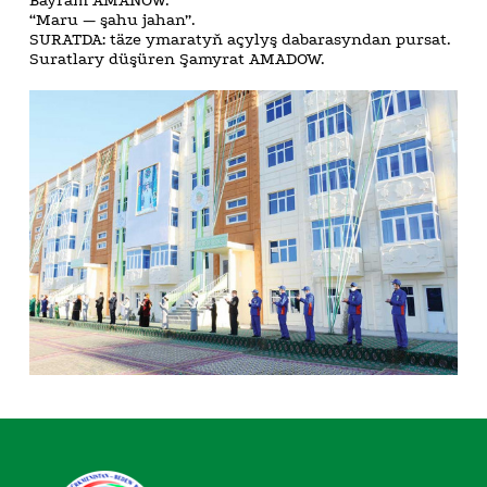
“Maru — şahu jahan”.
SURATDA: täze ymaratyň açylyş dabarasyndan pursat.
Suratlary düşüren Şamyrat AMADOW.