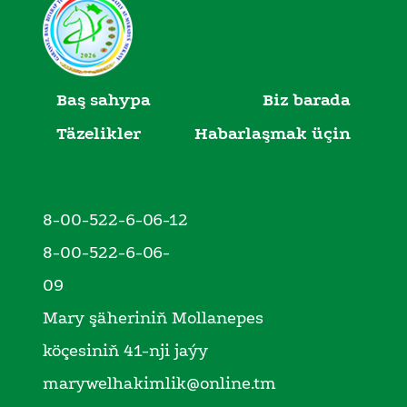
Baş sahypa
Biz barada
Täzelikler
Habarlaşmak üçin
8-00-522-6-06-12
8-00-522-6-06-
09
Mary şäheriniň Mollanepes
köçesiniň 41-nji jaýy
marywelhakimlik@online.tm