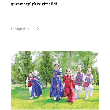
guramaçylykly girişildi
Giňişleýin