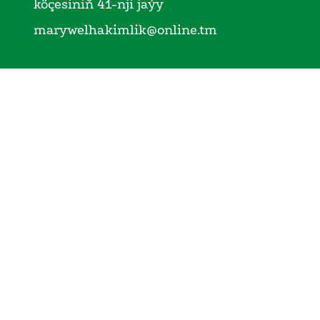
köçesiniň 41-nji jaýy
marywelhakimlik@online.tm