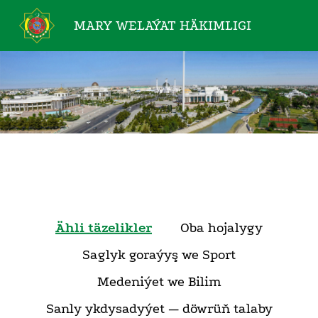
MARY WELAÝAT
HÄKIMLIGI
Ähli täzelikler
Oba hojalygy
Saglyk goraýyş we Sport
Medeniýet we Bilim
Sanly ykdysadyýet — döwrüň talaby