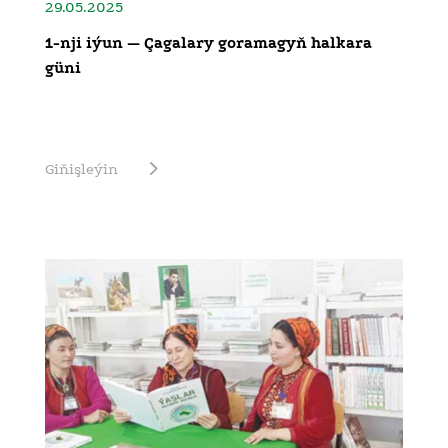
29.05.2025
1-nji iýun — Çagalary goramagyň halkara
güni
Giňişleýin