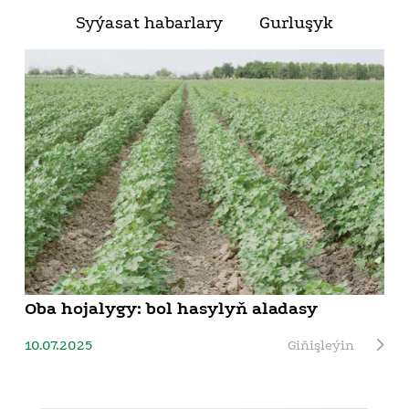
Syýasat habarlary
Gurluşyk
Oba hojalygy: bol hasylyň aladasy
10.07.2025
Giňişleýin