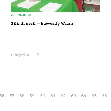
22.05.2025
Bilimli nesil — kuwwatly Watan
Giňişleýin
56
57
58
59
60
61
62
63
64
65
66