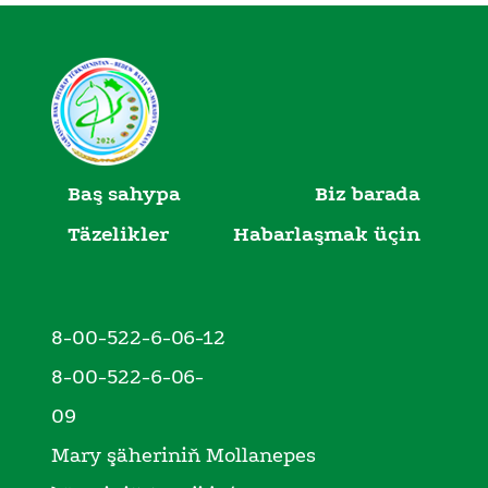
Baş sahypa
Biz barada
Täzelikler
Habarlaşmak üçin
8-00-522-6-06-12
8-00-522-6-06-
09
Mary şäheriniň Mollanepes