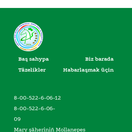
Baş sahypa
Biz barada
Täzelikler
Habarlaşmak üçin
8-00-522-6-06-12
8-00-522-6-06-
09
Mary şäheriniň Mollanepes