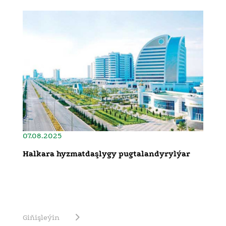
07.08.2025
Halkara hyzmatdaşlygy pugtalandyrylýar
Giňişleýin