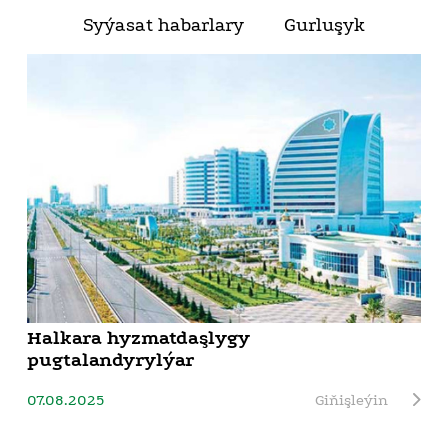
Syýasat habarlary
Gurluşyk
Halkara hyzmatdaşlygy
pugtalandyrylýar
07.08.2025
Giňişleýin