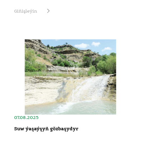
Giňişleýin
07.08.2025
Suw ýaşaýşyň gözbaşydyr