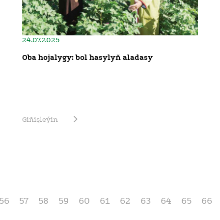
24.07.2025
Oba hojalygy: bol hasylyň aladasy
Giňişleýin
56
57
58
59
60
61
62
63
64
65
66