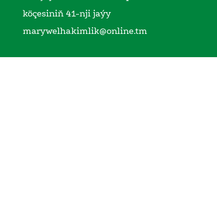
köçesiniň 41-nji jaýy
marywelhakimlik@online.tm