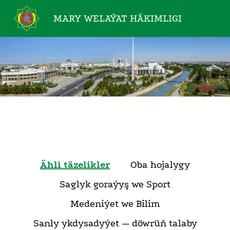
MARY WELAÝAT
HÄKIMLIGI
Ähli täzelikler
Oba hojalygy
Saglyk goraýyş we Sport
Medeniýet we Bilim
Sanly ykdysadyýet — döwrüň talaby