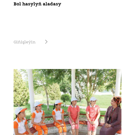
Bol hasylyň aladasy
Giňişleýin