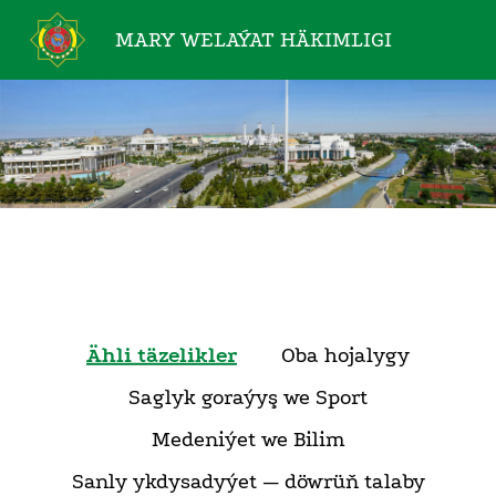
MARY WELAÝAT
HÄKIMLIGI
Ähli täzelikler
Oba hojalygy
Saglyk goraýyş we Sport
Medeniýet we Bilim
Sanly ykdysadyýet — döwrüň talaby