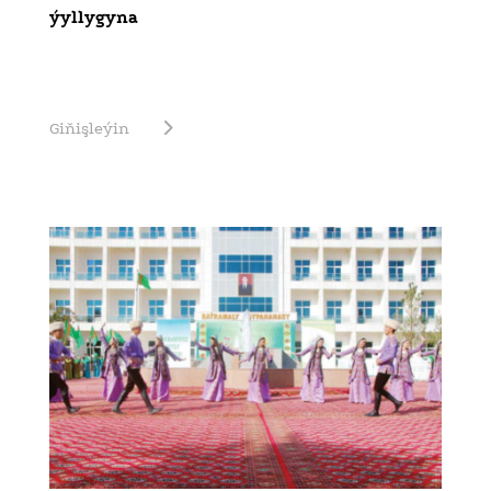
ýyllygyna
Giňişleýin