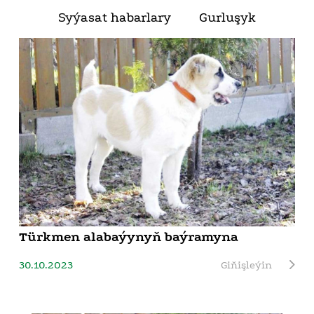
Syýasat habarlary
Gurluşyk
Türkmen alabaýynyň baýramyna
30.10.2023
Giňişleýin