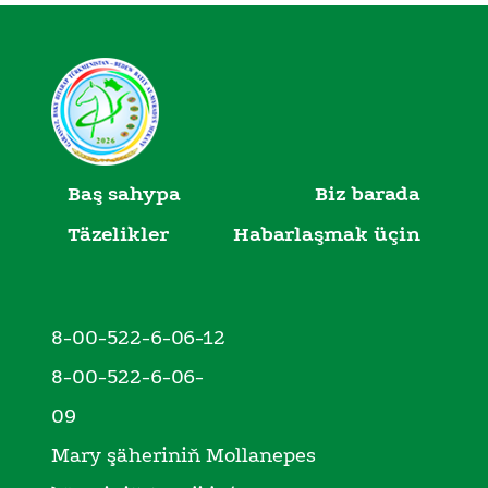
Baş sahypa
Biz barada
Täzelikler
Habarlaşmak üçin
8-00-522-6-06-12
8-00-522-6-06-
09
Mary şäheriniň Mollanepes