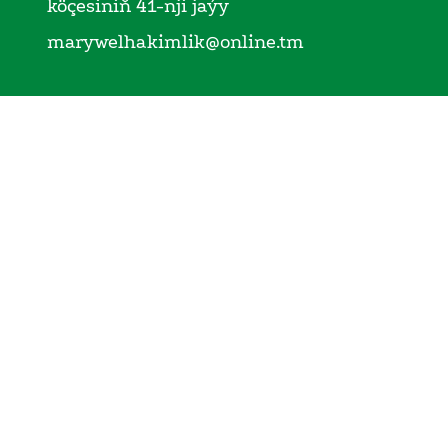
köçesiniň 41-nji jaýy
marywelhakimlik@online.tm