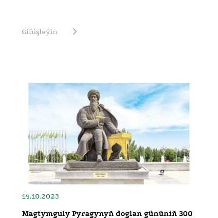
Giňişleýin
14.10.2023
Magtymguly Pyragynyň doglan gününiň 300