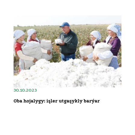
30.10.2023
Oba hojalygy: işler utgaşykly barýar