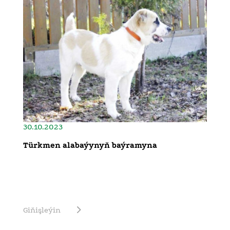
30.10.2023
Türkmen alabaýynyň baýramyna
Giňişleýin