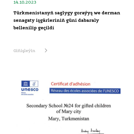
14.10.2023
Türkmenistanyň saglygy goraýyş we derman
senagaty işgärleriniň güni dabaraly
bellenilip geçildi
Giňişleýin