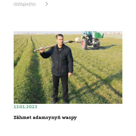
Giňişleýin
13.01.2023
Zähmet adamsynyň waspy