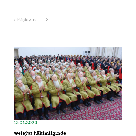
Giňişleýin
13.01.2023
Welaýat häkimliginde