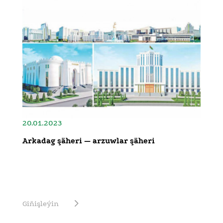
20.01.2023
Arkadag şäheri — arzuwlar şäheri
Giňişleýin