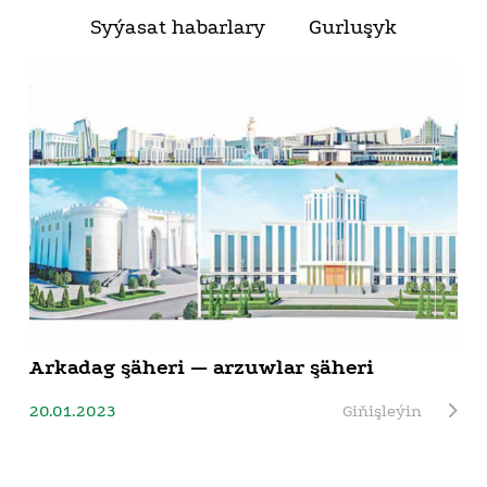
Syýasat habarlary
Gurluşyk
Arkadag şäheri — arzuwlar şäheri
20.01.2023
Giňişleýin