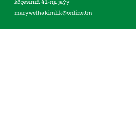
köçesiniň 41-nji jaýy
marywelhakimlik@online.tm