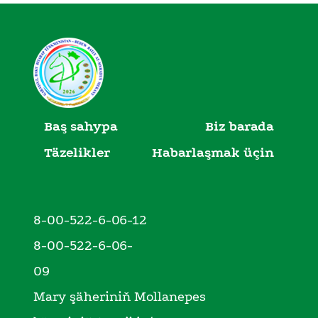
Baş sahypa
Biz barada
Täzelikler
Habarlaşmak üçin
8-00-522-6-06-12
8-00-522-6-06-
09
Mary şäheriniň Mollanepes