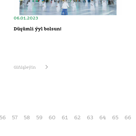
06.01.2023
Düşümli ýyl bolsun!
Giňişleýin
56
57
58
59
60
61
62
63
64
65
66