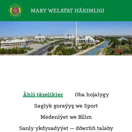
MARY WELAÝAT
HÄKIMLIGI
Ähli täzelikler
Oba hojalygy
Saglyk goraýyş we Sport
Medeniýet we Bilim
Sanly ykdysadyýet — döwrüň talaby