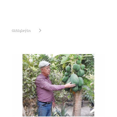
Giňişleýin