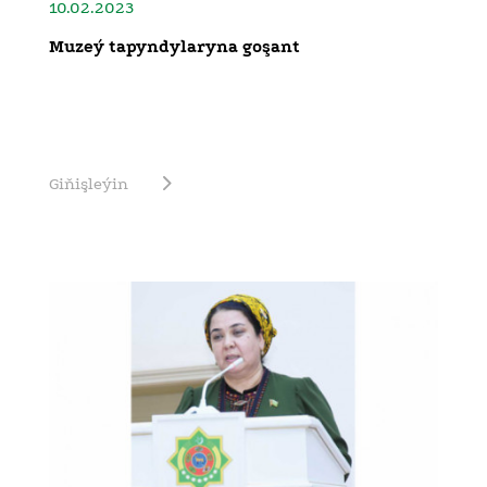
10.02.2023
Muzeý tapyndylaryna goşant
Giňişleýin