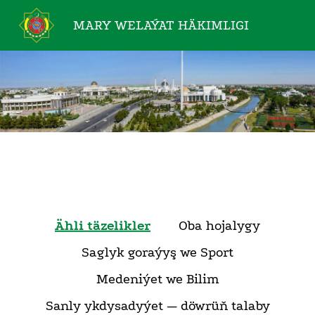
MARY WELAÝAT
HÄKIMLIGI
Ähli täzelikler
Oba hojalygy
Saglyk goraýyş we Sport
Medeniýet we Bilim
Sanly ykdysadyýet — döwrüň talaby