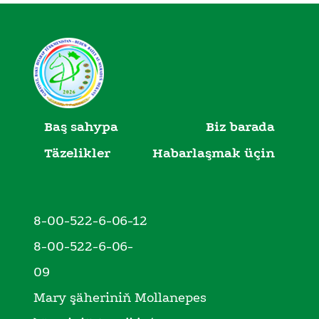
Baş sahypa
Biz barada
Täzelikler
Habarlaşmak üçin
8-00-522-6-06-12
8-00-522-6-06-
09
Mary şäheriniň Mollanepes