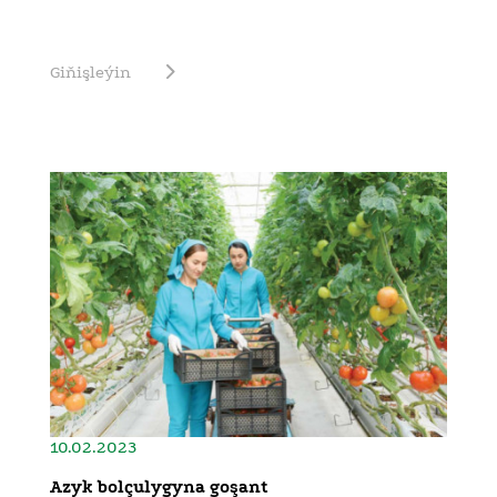
Giňişleýin
10.02.2023
Azyk bolçulygyna goşant