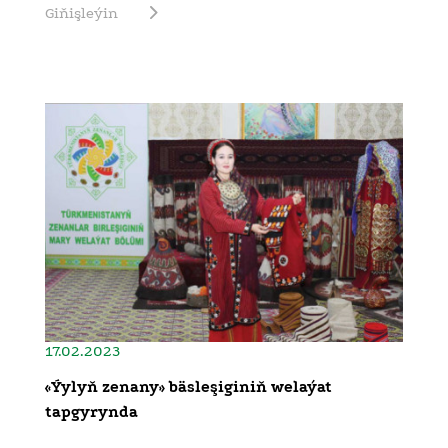
Giňişleýin
17.02.2023
«Ýylyň zenany» bäsleşiginiň welaýat
tapgyrynda