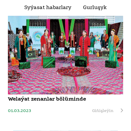
Syýasat habarlary
Gurluşyk
Welaýat zenanlar bölüminde
01.03.2023
Giňişleýin