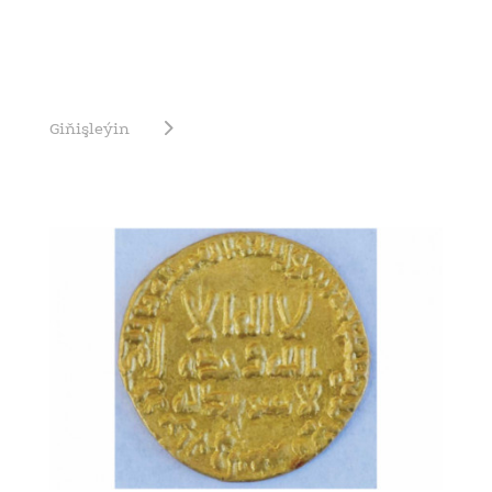
Giňişleýin