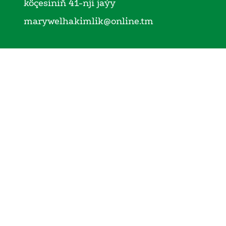
köçesiniň 41-nji jaýy
marywelhakimlik@online.tm