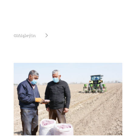
Giňişleýin