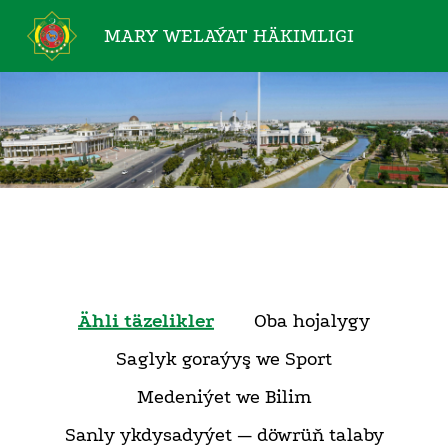
MARY WELAÝAT
HÄKIMLIGI
Ähli täzelikler
Oba hojalygy
Saglyk goraýyş we Sport
Medeniýet we Bilim
Sanly ykdysadyýet — döwrüň talaby