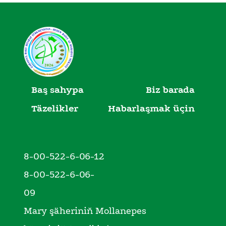
Baş sahypa
Biz barada
Täzelikler
Habarlaşmak üçin
8-00-522-6-06-12
8-00-522-6-06-
09
Mary şäheriniň Mollanepes