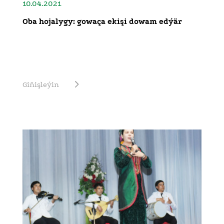
10.04.2021
Oba hojalygy: gowaça ekişi dowam edýär
Giňişleýin