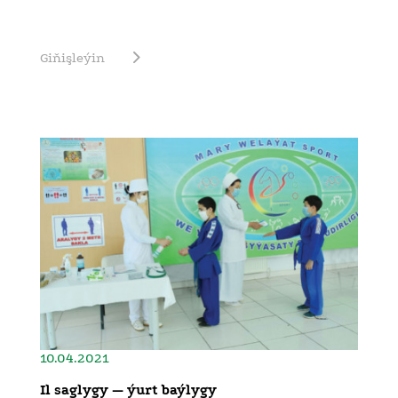
Giňişleýin
10.04.2021
Il saglygy — ýurt baýlygy