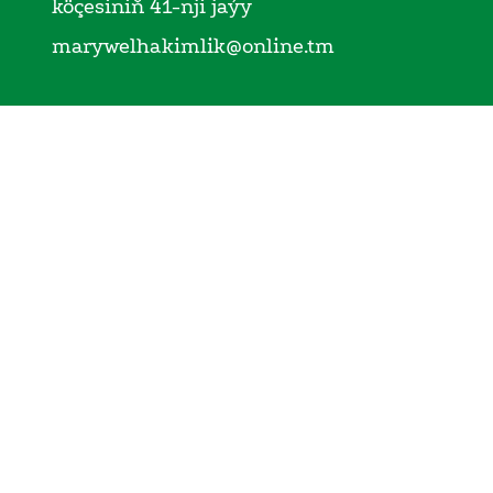
köçesiniň 41-nji jaýy
marywelhakimlik@online.tm