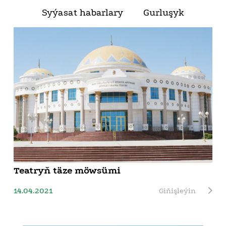
Syýasat habarlary
Gurluşyk
Teatryň täze möwsümi
14.04.2021
Giňişleýin