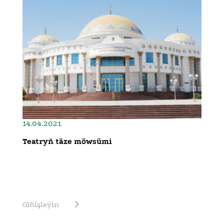
14.04.2021
Teatryň täze möwsümi
Giňişleýin