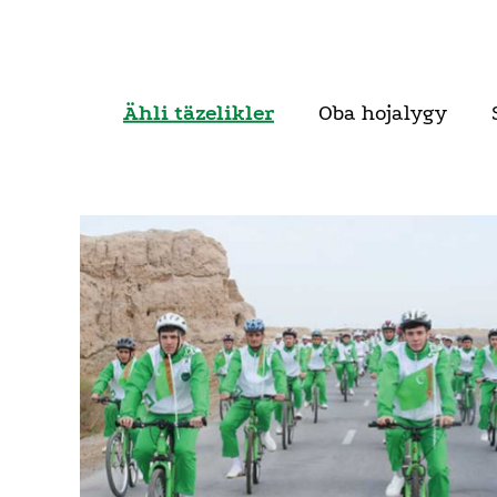
Ähli täzelikler
Oba hojalygy