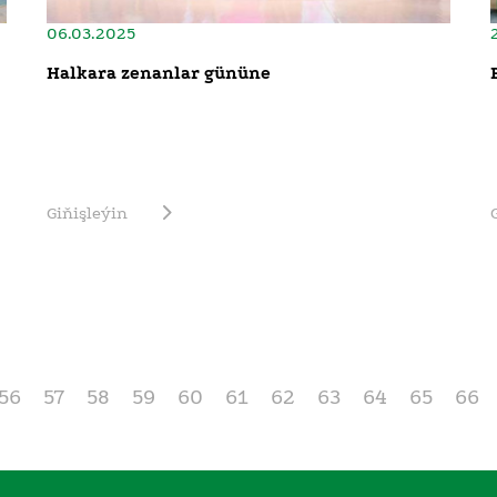
06.03.2025
Halkara zenanlar gününe
Giňişleýin
56
57
58
59
60
61
62
63
64
65
66