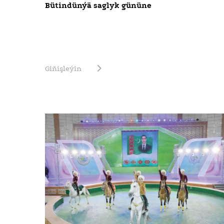
Bütindünýä saglyk gününe
Giňişleýin