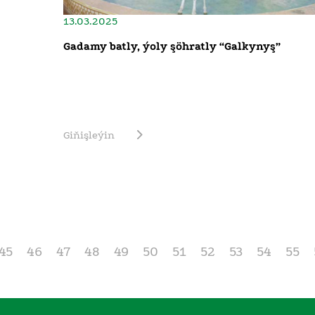
13.03.2025
Gadamy batly, ýoly şöhratly “Galkynyş”
Giňişleýin
45
46
47
48
49
50
51
52
53
54
55