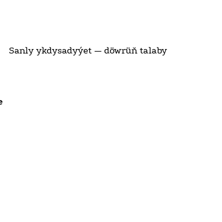
Sanly ykdysadyýet — döwrüň talaby
e