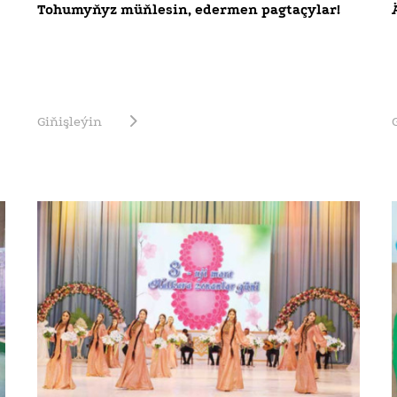
Tohumyňyz müňlesin, edermen pagtaçylar!
Giňişleýin