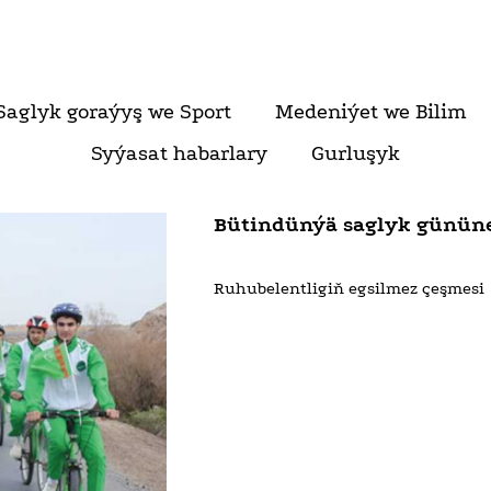
Saglyk goraýyş we Sport
Medeniýet we Bilim
Syýasat habarlary
Gurluşyk
Bütindünýä saglyk günün
Ruhubelentligiň egsilmez çeşmesi