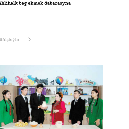
Ählihalk bag ekmek dabarasyna
Giňişleýin