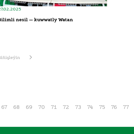
27.02.2025
Bilimli nesil — kuwwatly Watan
Giňişleýin
67
68
69
70
71
72
73
74
75
76
77