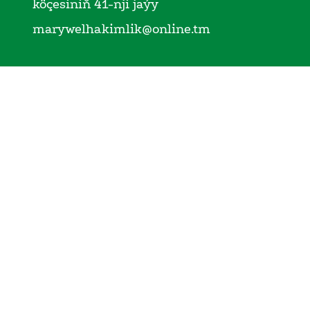
köçesiniň 41-nji jaýy
marywelhakimlik@online.tm