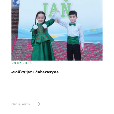
28.05.2024
«Soňky jaň» dabarasyna
Giňişleýin