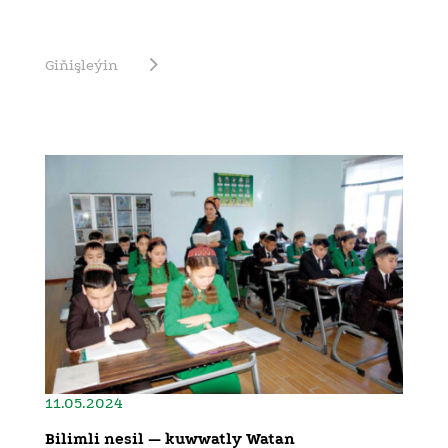
Giňişleýin
11.05.2024
Bilimli nesil — kuwwatly Watan