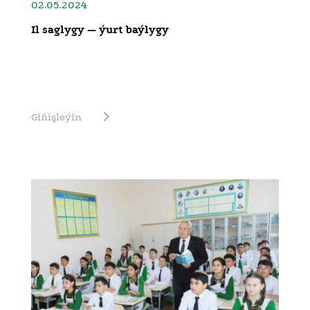
02.05.2024
Il saglygy — ýurt baýlygy
Giňişleýin