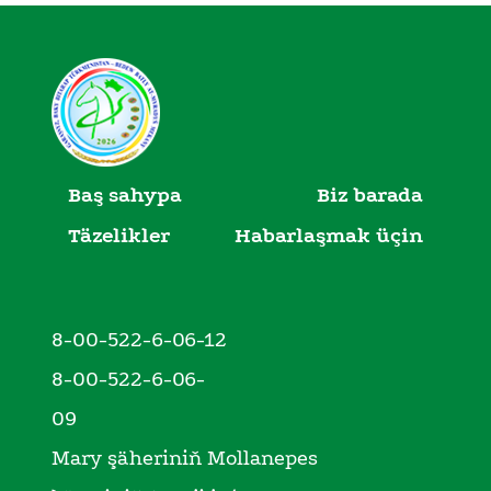
Baş sahypa
Biz barada
Täzelikler
Habarlaşmak üçin
8-00-522-6-06-12
8-00-522-6-06-
09
Mary şäheriniň Mollanepes