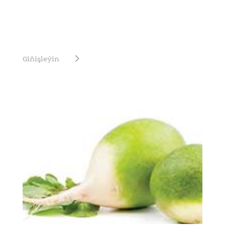
Giňişleýin