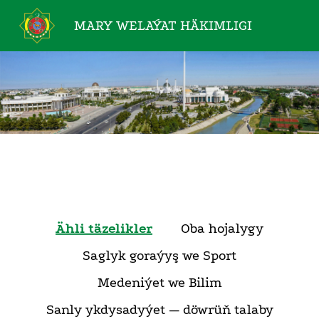
MARY WELAÝAT
HÄKIMLIGI
Ähli täzelikler
Oba hojalygy
Saglyk goraýyş we Sport
Medeniýet we Bilim
Sanly ykdysadyýet — döwrüň talaby