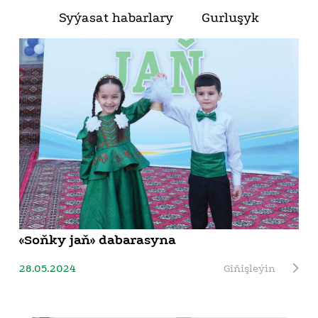
Syýasat habarlary
Gurluşyk
«Soňky jaň» dabarasyna
28.05.2024
Giňişleýin