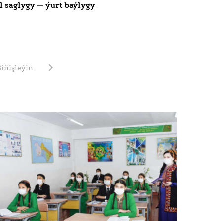
Il saglygy — ýurt baýlygy
Giňişleýin