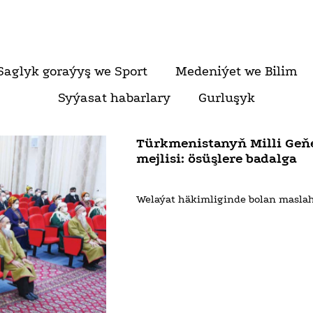
Saglyk goraýyş we Sport
Medeniýet we Bilim
Syýasat habarlary
Gurluşyk
Türkmenistanyň Milli Geň
mejlisi: ösüşlere badalga
Welaýat häkimliginde bolan masla