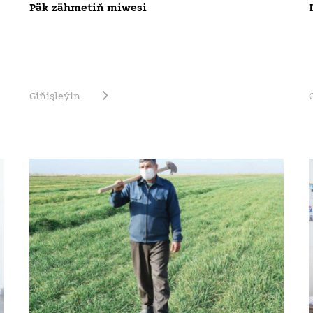
Päk zähmetiň miwesi
Giňişleýin