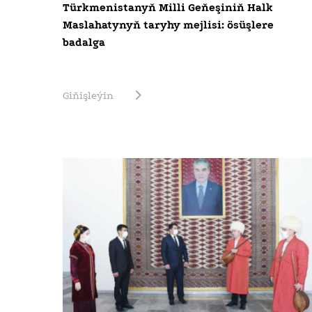
Türkmenistanyň Milli Geňeşiniň Halk
Maslahatynyň taryhy mejlisi: ösüşlere
badalga
Giňişleýin