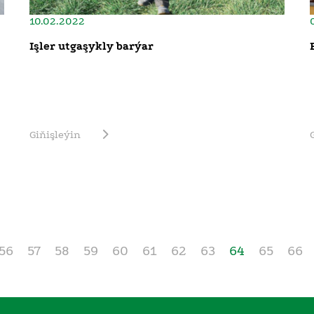
10.02.2022
Işler utgaşykly barýar
Giňişleýin
56
57
58
59
60
61
62
63
64
65
66