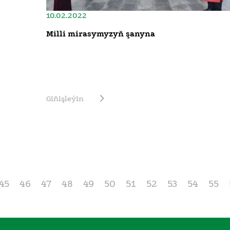
10.02.2022
Milli mirasymyzyň şanyna
Giňişleýin
45
46
47
48
49
50
51
52
53
54
55