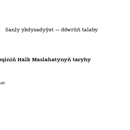
Sanly ykdysadyýet — döwrüň talaby
eşiniň Halk Maslahatynyň taryhy
hat