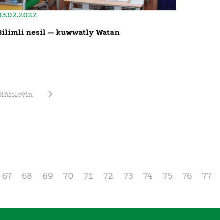
03.02.2022
Bilimli nesil — kuwwatly Watan
Giňişleýin
67
68
69
70
71
72
73
74
75
76
77