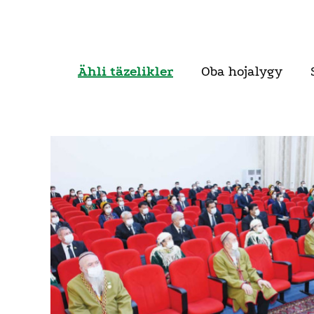
Ähli täzelikler
Oba hojalygy