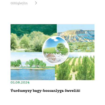
Giňişleýin
01.08.2024
Ýurdumyzy bagy-bossanlyga öwreliň!