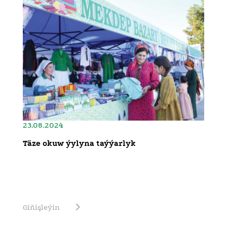
23.08.2024
Täze okuw ýylyna taýýarlyk
Giňişleýin