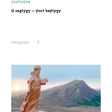
23.07.2024
Il saglygy — ýurt baýlygy
Giňişleýin