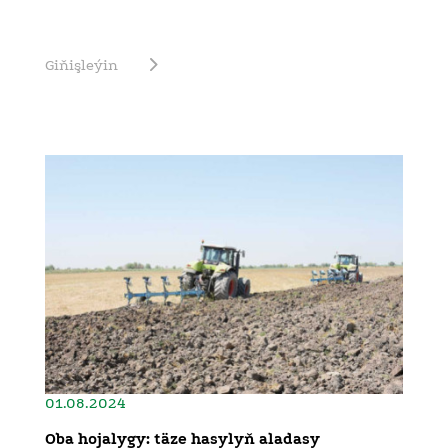
Giňişleýin
01.08.2024
Oba hojalygy: täze hasylyň aladasy