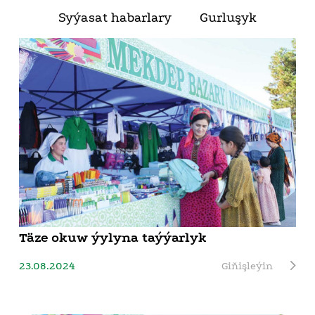
Syýasat habarlary
Gurluşyk
Täze okuw ýylyna taýýarlyk
23.08.2024
Giňişleýin