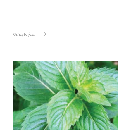
Giňişleýin