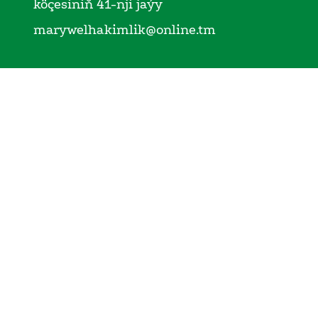
köçesiniň 41-nji jaýy
marywelhakimlik@online.tm