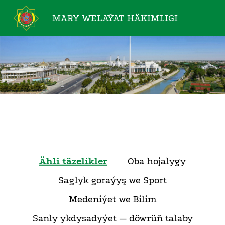
MARY WELAÝAT
HÄKIMLIGI
Ähli täzelikler
Oba hojalygy
Saglyk goraýyş we Sport
Medeniýet we Bilim
Sanly ykdysadyýet — döwrüň talaby