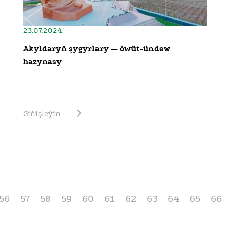
23.07.2024
Akyldaryň şygyrlary — öwüt-ündew
hazynasy
Giňişleýin
56
57
58
59
60
61
62
63
64
65
66