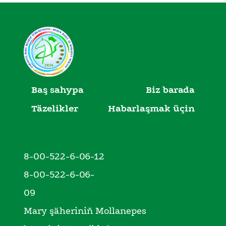
Baş sahypa
Biz barada
Täzelikler
Habarlaşmak üçin
8-00-522-6-06-12
8-00-522-6-06-
09
Mary şäheriniň Mollanepes