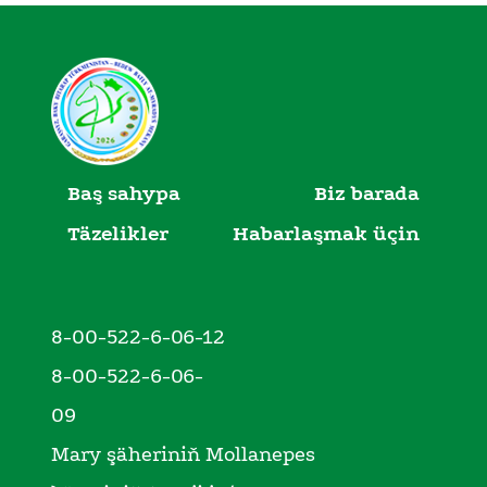
Baş sahypa
Biz barada
Täzelikler
Habarlaşmak üçin
8-00-522-6-06-12
8-00-522-6-06-
09
Mary şäheriniň Mollanepes