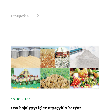
Giňişleýin
15.08.2023
Oba hojalygy: işler utgaşykly barýar