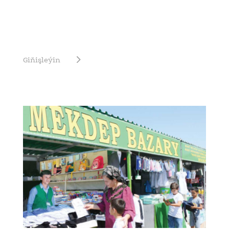
Giňişleýin