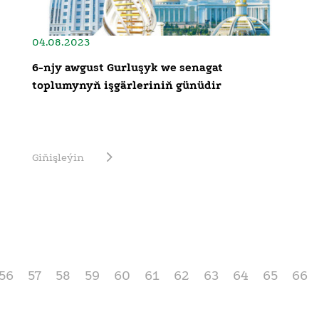
04.08.2023
6-njy awgust Gurluşyk we senagat
toplumynyň işgärleriniň günüdir
Giňişleýin
56
57
58
59
60
61
62
63
64
65
66