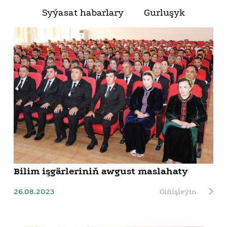
Syýasat habarlary
Gurluşyk
Bilim işgärleriniň awgust maslahaty
26.08.2023
Giňişleýin