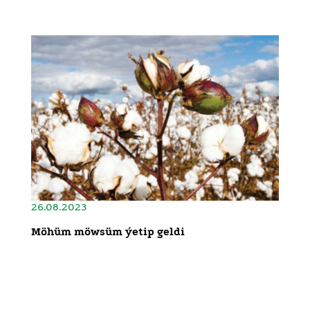
26.08.2023
Möhüm möwsüm ýetip geldi