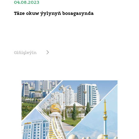
04.08.2023
Täze okuw ýylynyň bosagasynda
Giňişleýin