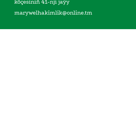
köçesiniň 41-nji jaýy
marywelhakimlik@online.tm