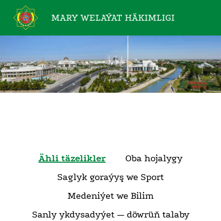
MARY WELAÝAT
HÄKIMLIGI
Ähli täzelikler
Oba hojalygy
Saglyk goraýyş we Sport
Medeniýet we Bilim
Sanly ykdysadyýet — döwrüň talaby