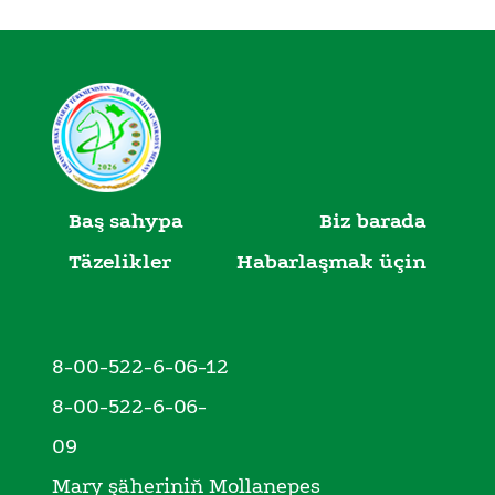
Baş sahypa
Biz barada
Täzelikler
Habarlaşmak üçin
8-00-522-6-06-12
8-00-522-6-06-
09
Mary şäheriniň Mollanepes