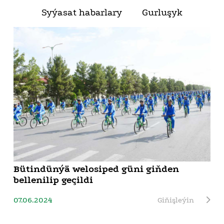
Syýasat habarlary
Gurluşyk
Bütindünýä welosiped güni giňden
bellenilip geçildi
07.06.2024
Giňişleýin