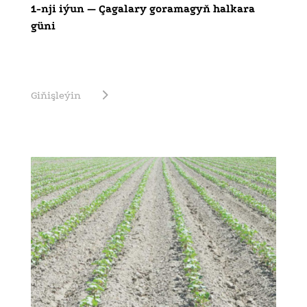
1-nji iýun — Çagalary goramagyň halkara
güni
Giňişleýin