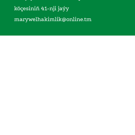
köçesiniň 41-nji jaýy
marywelhakimlik@online.tm