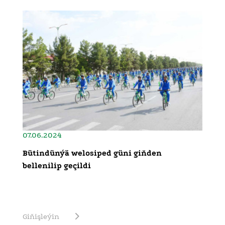
07.06.2024
Bütindünýä welosiped güni giňden
bellenilip geçildi
Giňişleýin