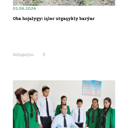
01.06.2024
Oba hojalygy: işler utgaşykly barýar
Giňişleýin