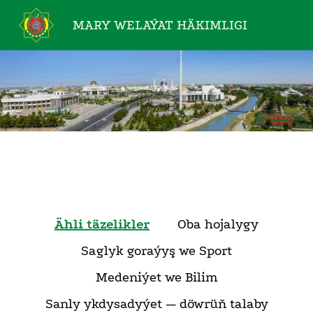
MARY WELAÝAT
HÄKIMLIGI
Ähli täzelikler
Oba hojalygy
Saglyk goraýyş we Sport
Medeniýet we Bilim
Sanly ykdysadyýet — döwrüň talaby