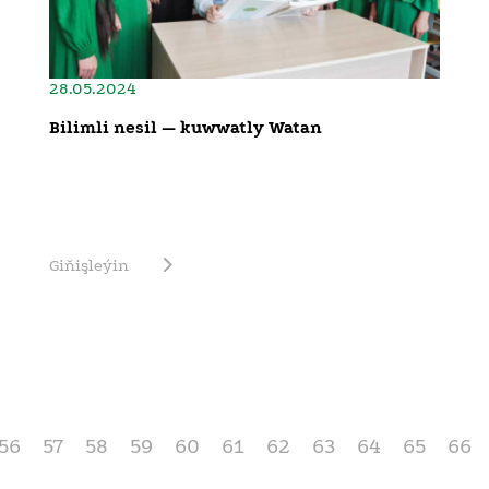
28.05.2024
Bilimli nesil — kuwwatly Watan
Giňişleýin
56
57
58
59
60
61
62
63
64
65
66