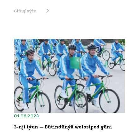
Giňişleýin
01.06.2024
3-nji iýun — Bütindünýä welosiped güni