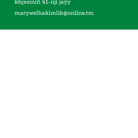
köçesiniň 41-nji jaýy
marywelhakimlik@online.tm