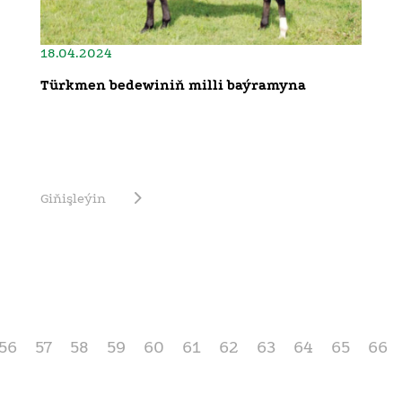
18.04.2024
Türkmen bedewiniň milli baýramyna
Giňişleýin
56
57
58
59
60
61
62
63
64
65
66