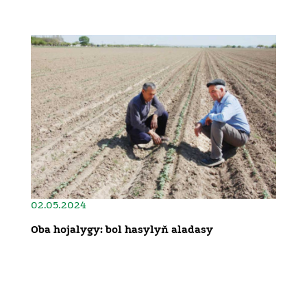
02.05.2024
Oba hojalygy: bol hasylyň aladasy