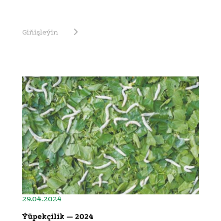
Giňişleýin
29.04.2024
Ýüpekçilik — 2024