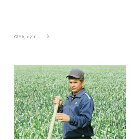
Giňişleýin