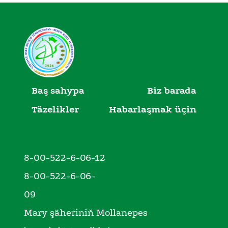
Baş sahypa
Biz barada
Täzelikler
Habarlaşmak üçin
8-00-522-6-06-12
8-00-522-6-06-
09
Mary şäheriniň Mollanepes