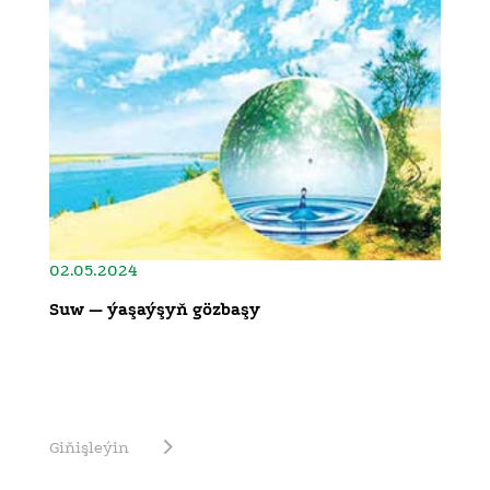
02.05.2024
Suw — ýaşaýşyň gözbaşy
Giňişleýin