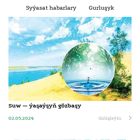
Syýasat habarlary
Gurluşyk
Suw — ýaşaýşyň gözbaşy
02.05.2024
Giňişleýin