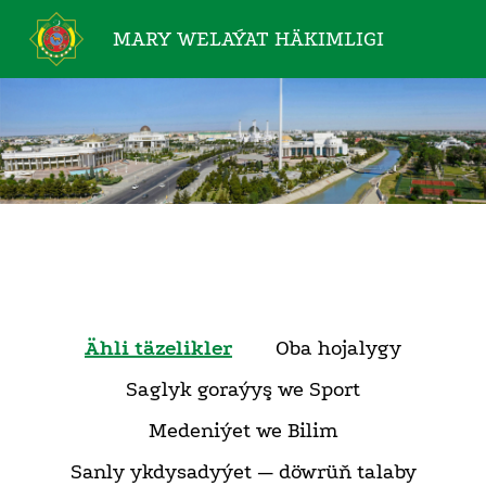
MARY WELAÝAT
HÄKIMLIGI
Ähli täzelikler
Oba hojalygy
Saglyk goraýyş we Sport
Medeniýet we Bilim
Sanly ykdysadyýet — döwrüň talaby