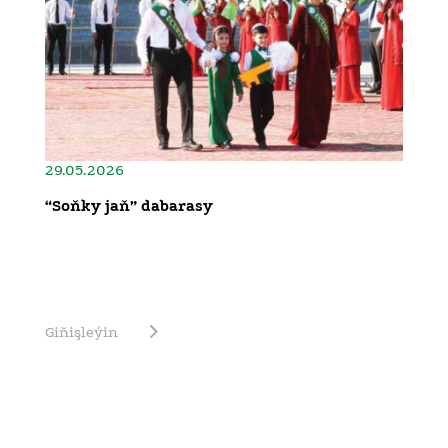
29.05.2026
“Soňky jaň” dabarasy
Giňişleýin