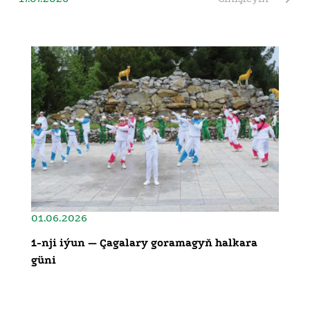
01.06.2026
1-nji iýun — Çagalary goramagyň halkara
güni