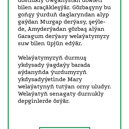
dostlukly Owganystan döwleti
bilen araçäkleşýär. Gözbaşyny bu
goňşy ýurduň daglaryndan alyp
gaýdan Murgap derýasy, şeýle-
de, Amyderýadan gözbaş alýan
Garagum derýasy welaýatymyzy
suw bilen üpjün edýär.
Welaýatymyzyň durmuş
ykdysady ýagdaýy barada
aýdanyňda ýurdumyzyň
ykdysadyýetinde Mary
welaýatynyň tutýan orny uludyr.
Welaýatyň senagaty durnukly
depginlerde ösýär.