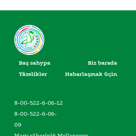
Baş sahypa
Biz barada
Täzelikler
Habarlaşmak üçin
8-00-522-6-06-12
8-00-522-6-06-
09
Mary şäheriniň Mollanepes