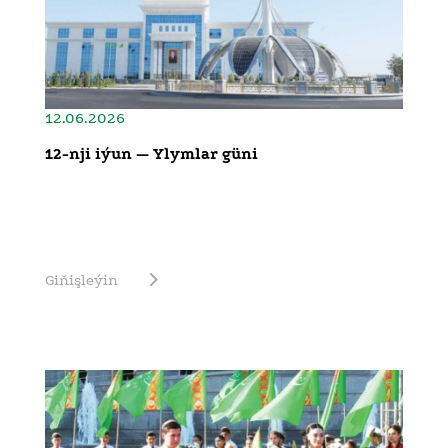
12.06.2026
12-nji iýun — Ylymlar güni
Giňişleýin