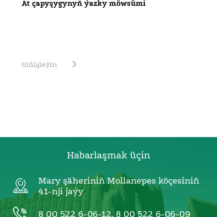
At çapyşygynyň ýazky möwsümi
Giňişleýin
Habarlaşmak üçin
Mary şäheriniň Mollanepes köçesiniň
41-nji jaýy
8 00 522 6-06-12
,
8 00 522 6-06-09