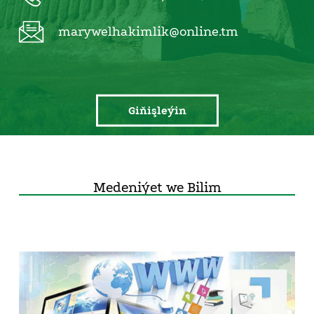
marywelhakimlik@online.tm
Giňişleýin
Medeniýet we Bilim