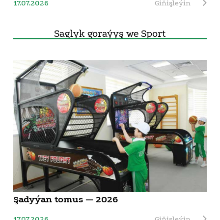
17.07.2026
Giňişleýin
Saglyk goraýyş we Sport
Şadyýan tomus — 2026
17.07.2026
Giňişleýin