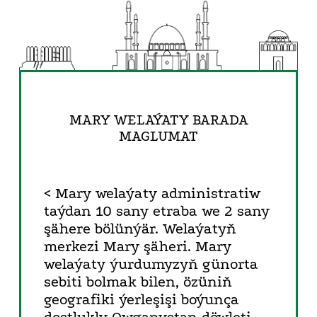
MARY WELAÝATY BARADA
MAGLUMAT
< Mary welaýaty administratiw
taýdan 10 sany etraba we 2 sany
şähere bölünýär. Welaýatyň
merkezi Mary şäheri. Mary
welaýaty ýurdumyzyň günorta
sebiti bolmak bilen, özüniň
geografiki ýerleşişi boýunça