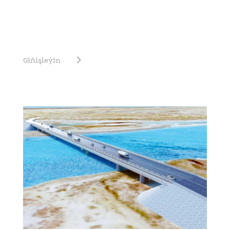
Giňişleýin