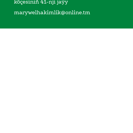
köçesiniň 41-nji jaýy
marywelhakimlik@online.tm