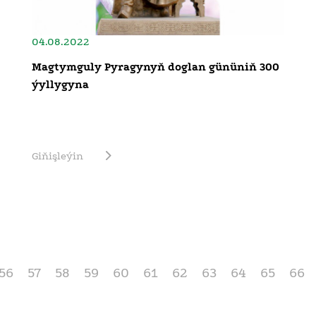
04.08.2022
Magtymguly Pyragynyň doglan gününiň 300
ýyllygyna
Giňişleýin
56
57
58
59
60
61
62
63
64
65
66