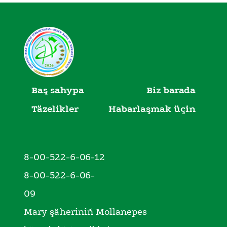
Baş sahypa
Biz barada
Täzelikler
Habarlaşmak üçin
8-00-522-6-06-12
8-00-522-6-06-
09
Mary şäheriniň Mollanepes