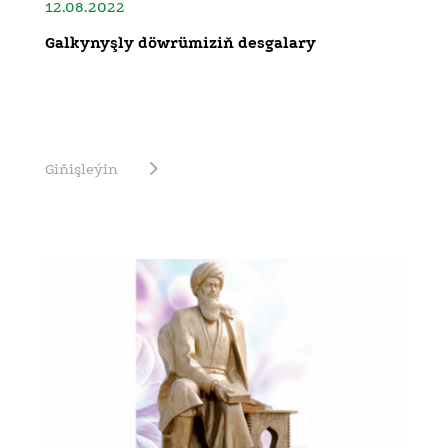
12.08.2022
Galkynyşly döwrümiziň desgalary
Giňişleýin