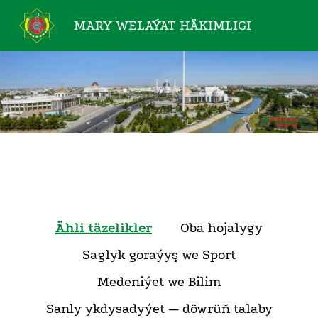
MARY WELAÝAT
HÄKIMLIGI
Ähli täzelikler
Oba hojalygy
Saglyk goraýyş we Sport
Medeniýet we Bilim
Sanly ykdysadyýet — döwrüň talaby