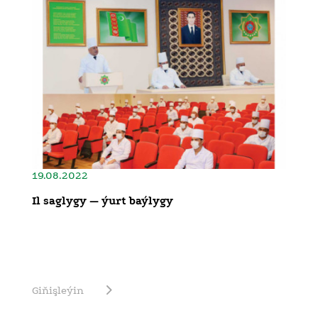
19.08.2022
Il saglygy — ýurt baýlygy
Giňişleýin