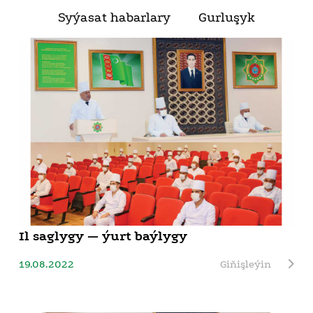
Syýasat habarlary
Gurluşyk
Il saglygy — ýurt baýlygy
19.08.2022
Giňişleýin