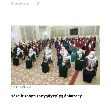
Giňişleýin
12.08.2022
Täze kitabyň tanyşdyrylyş dabarasy