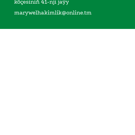
köçesiniň 41-nji jaýy
marywelhakimlik@online.tm