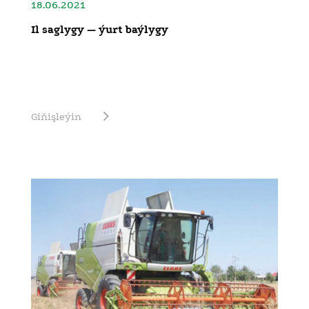
18.06.2021
Il saglygy — ýurt baýlygy
Giňişleýin