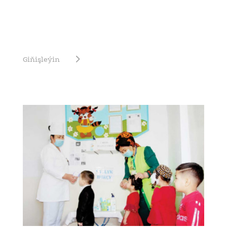
Giňişleýin