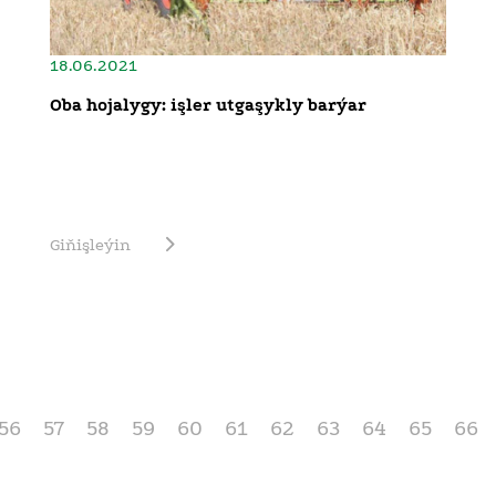
18.06.2021
Oba hojalygy: işler utgaşykly barýar
Giňişleýin
56
57
58
59
60
61
62
63
64
65
66