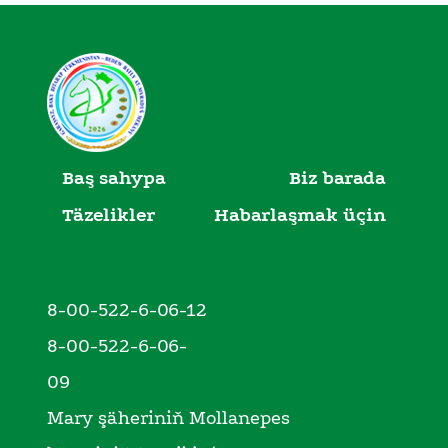
Baş sahypa
Biz barada
Täzelikler
Habarlaşmak üçin
8-00-522-6-06-12
8-00-522-6-06-
09
Mary şäheriniň Mollanepes