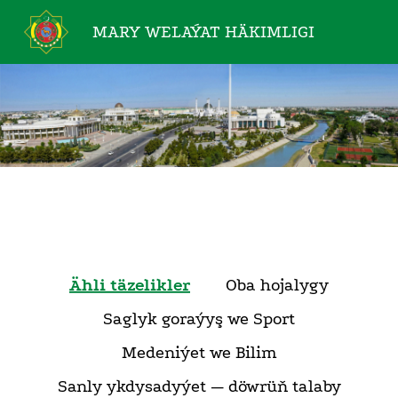
MARY WELAÝAT
HÄKIMLIGI
Ähli täzelikler
Oba hojalygy
Saglyk goraýyş we Sport
Medeniýet we Bilim
Sanly ykdysadyýet — döwrüň talaby