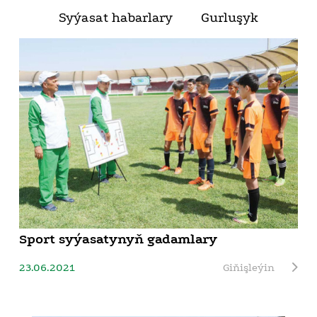
Syýasat habarlary
Gurluşyk
Sport syýasatynyň gadamlary
23.06.2021
Giňişleýin