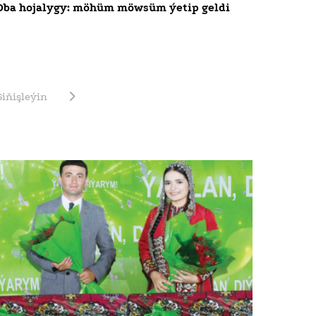
Oba hojalygy: möhüm möwsüm ýetip geldi
Giňişleýin