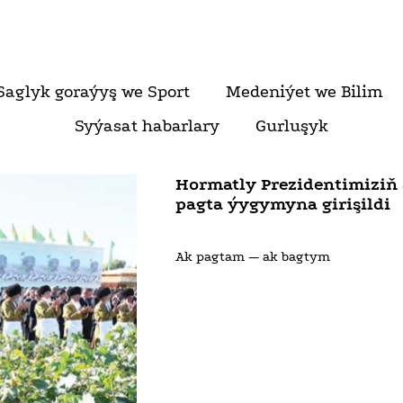
Saglyk goraýyş we Sport
Medeniýet we Bilim
Syýasat habarlary
Gurluşyk
Hormatly Prezidentimiziň 
pagta ýygymyna girişildi
Ak pagtam — ak bagtym