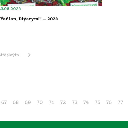
23.08.2024
“Ýaňlan, Diýarym!” — 2024
Giňişleýin
67
68
69
70
71
72
73
74
75
76
77