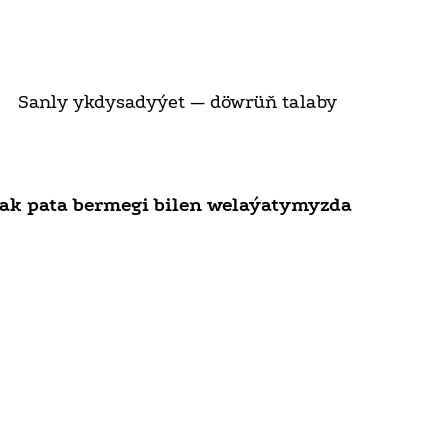
Sanly ykdysadyýet — döwrüň talaby
ak pata bermegi bilen welaýatymyzda