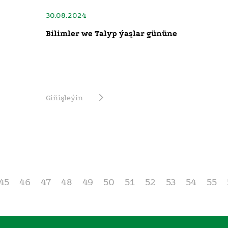
30.08.2024
Bilimler we Talyp ýaşlar gününe
Giňişleýin
45
46
47
48
49
50
51
52
53
54
55