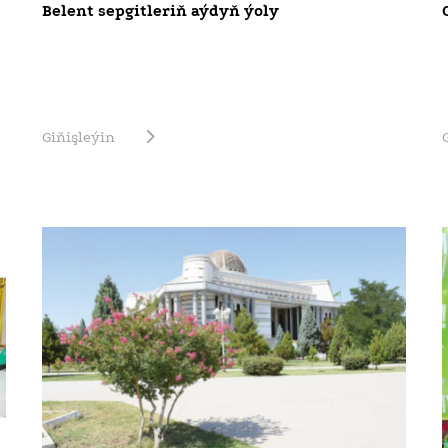
Belent sepgitleriň aýdyň ýoly
Giňişleýin