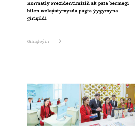
Hormatly Prezidentimiziň ak pata bermegi
bilen welaýatymyzda pagta ýygymyna
girişildi
Giňişleýin