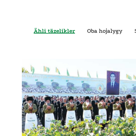
Ähli täzelikler
Oba hojalygy