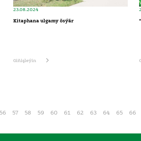
23.08.2024
Kitaphana ulgamy ösýär
Giňişleýin
56
57
58
59
60
61
62
63
64
65
66