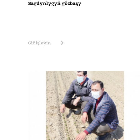
Sagdynlygyň gözbaşy
Giňişleýin