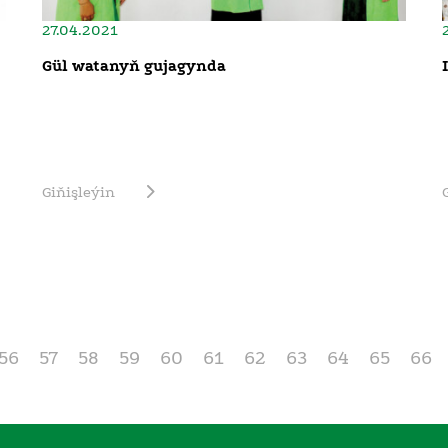
27.04.2021
Gül watanyň gujagynda
Giňişleýin
56
57
58
59
60
61
62
63
64
65
66