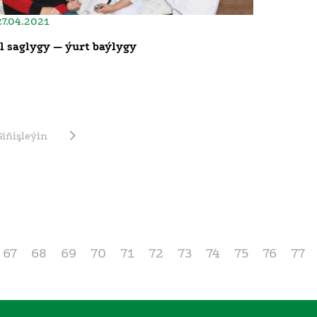
27.04.2021
Il saglygy — ýurt baýlygy
Giňişleýin
67
68
69
70
71
72
73
74
75
76
77