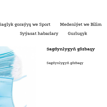
Saglyk goraýyş we Sport
Medeniýet we Bilim
Syýasat habarlary
Gurluşyk
Sagdynlygyň gözbaşy
Sagdynlygyň gözbaşy