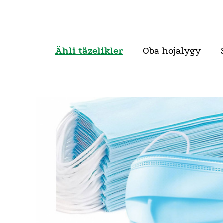
Ähli täzelikler
Oba hojalygy