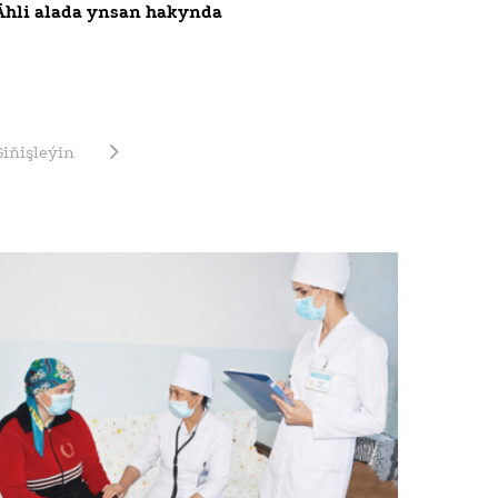
Ähli alada ynsan hakynda
Giňişleýin