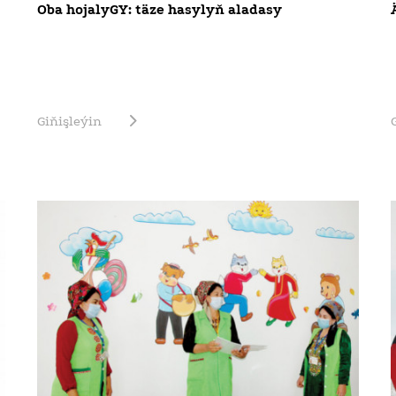
Oba hojalyGY: täze hasylyň aladasy
Giňişleýin