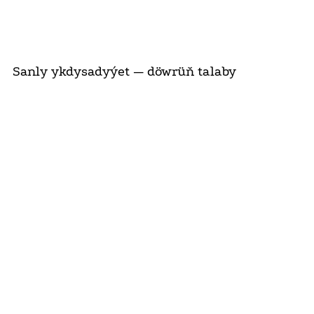
Sanly ykdysadyýet — döwrüň talaby