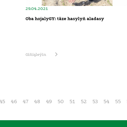
29.04.2021
Oba hojalyGY: täze hasylyň aladasy
Giňişleýin
45
46
47
48
49
50
51
52
53
54
55