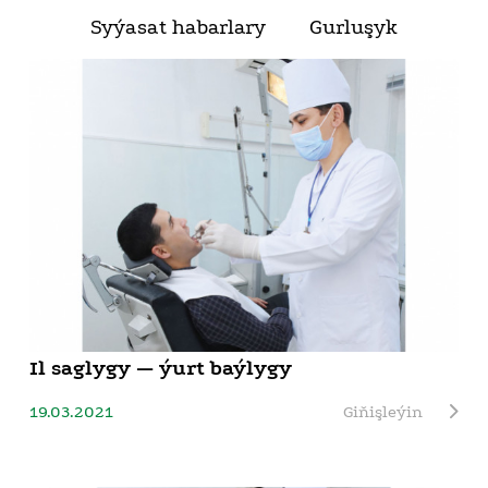
Syýasat habarlary
Gurluşyk
Il saglygy — ýurt baýlygy
19.03.2021
Giňişleýin