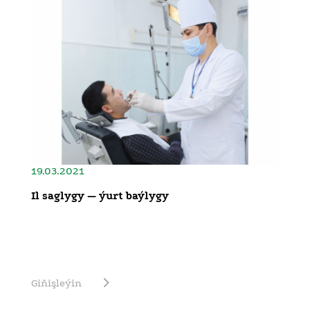
19.03.2021
Il saglygy — ýurt baýlygy
Giňişleýin