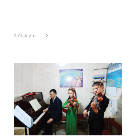
Giňişleýin