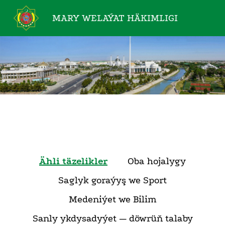
MARY WELAÝAT
HÄKIMLIGI
Ähli täzelikler
Oba hojalygy
Saglyk goraýyş we Sport
Medeniýet we Bilim
Sanly ykdysadyýet — döwrüň talaby