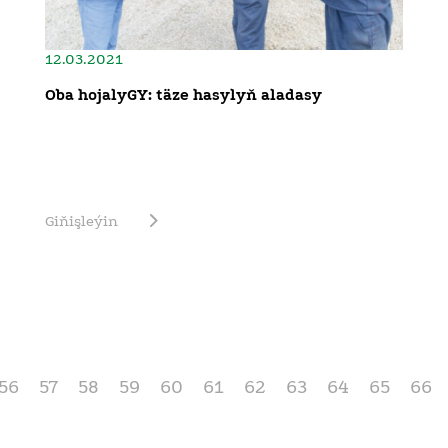
12.03.2021
Oba hojalyGY: täze hasylyň aladasy
Giňişleýin
56
57
58
59
60
61
62
63
64
65
66