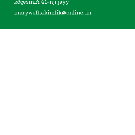
köçesiniň 41-nji jaýy
marywelhakimlik@online.tm