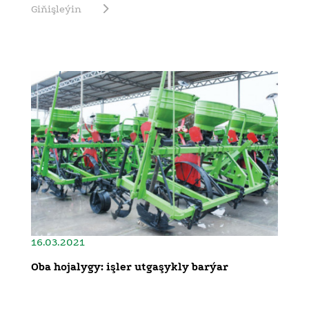
Giňişleýin
16.03.2021
Oba hojalygy: işler utgaşykly barýar