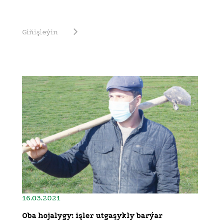
Giňişleýin
16.03.2021
Oba hojalygy: işler utgaşykly barýar