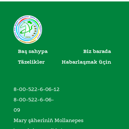
Baş sahypa
Biz barada
Täzelikler
Habarlaşmak üçin
8-00-522-6-06-12
8-00-522-6-06-
09
Mary şäheriniň Mollanepes