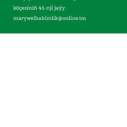
köçesiniň 41-nji jaýy
marywelhakimlik@online.tm