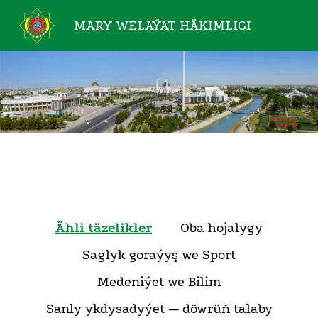
MARY WELAÝAT
HÄKIMLIGI
Ähli täzelikler
Oba hojalygy
Saglyk goraýyş we Sport
Medeniýet we Bilim
Sanly ykdysadyýet — döwrüň talaby