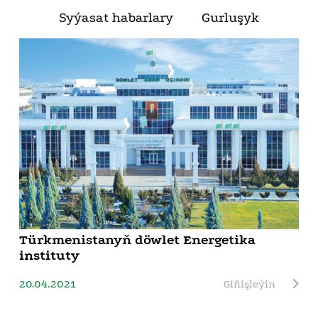
Syýasat habarlary
Gurluşyk
Türkmenistanyň döwlet Energetika
instituty
20.04.2021
Giňişleýin