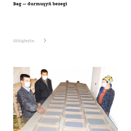
Bag — durmuşyň bezegi
Giňişleýin