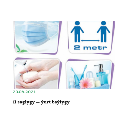
20.04.2021
Il saglygy — ýurt baýlygy