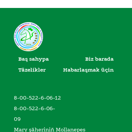
Baş sahypa
Biz barada
Täzelikler
Habarlaşmak üçin
8-00-522-6-06-12
8-00-522-6-06-
09
Mary şäheriniň Mollanepes