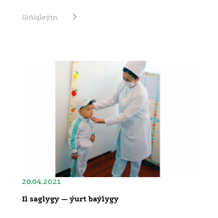
Giňişleýin
20.04.2021
Il saglygy — ýurt baýlygy